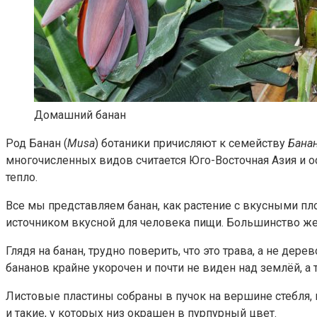
Домашний банан
Род Банан (
Musa
) ботаники причисляют к семейству
Бана
многочисленных видов считается Юго-Восточная Азия и ос
тепло.
Все мы представляем банан, как растение с вкусными п
источником вкусной для человека пищи. Большинство же
Глядя на банан, трудно поверить, что это трава, а не де
бананов крайне укорочен и почти не виден над землёй, а
Листовые пластины собраны в пучок на вершине стебля, к
и такие, у которых низ окрашен в пурпурный цвет.