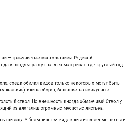
е они — травянистые многолетники. Родиной
одаря людям, растут на всех материках, где круглый год
еле, среди обилия видов только некоторые могут быть
аленькие), или наоборот, большие, но невкусные.
 толстый ствол. Но внешность иногда обманчива! Ствол у
тоящий из влагалищ огромных мясистых листьев.
 в ширину. У большинства видов листья зелёные, но есть