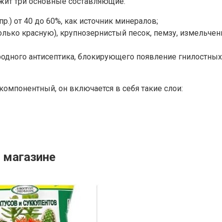
жит три основные составляющие:
.) от 40 до 60%, как источник минералов;
только красную), крупнозернистый песок, пемзу, измельче
иродного антисептика, блокирующего появление гнилостн
компонентный, он включается в себя такие слои:
 магазине