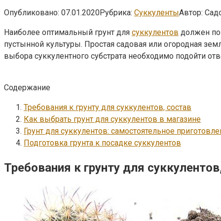
Опубликовано:
07.01.2020
Рубрика:
Суккуленты
Автор:
Сад
Наиболее оптимальный грунт для
суккулентов
должен по 
пустынной культуры. Простая садовая или огородная зем
выбора суккулентного субстрата необходимо подойти отве
Содержание
Требования к грунту для суккулентов, состав
Как выбрать грунт для суккулентов в магазине
Грунт для суккулентов: самостоятельное приготовле
Подготовка грунта к посадке суккулентов
Требования к грунту для суккулентов