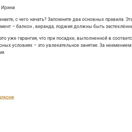
 Ирина
ете, с чего начать? Запомните два основных правила. Эта 
момент – балкон , веранда, лоджия должны быть застеклён
 это уже гарантия, что при посадке, выполненной в соотве
ных условиях – это увлекательное занятие. За неимением 
мя.
алконе