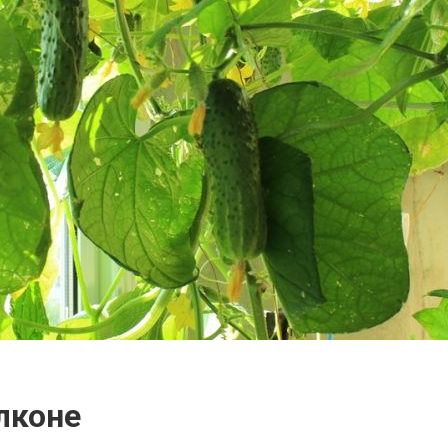
лконе