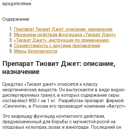
вредителями.
Содержание
Препарат Тиовит Джет: описание, назначение
Механизм действия фунгицида «Тиовит Джет»
«Тиовит Джет»: инструкция по применению
Совместимость с другими препаратами
Меры безопасности
Препарат Тиовит Джет: описание,
назначение
Средство «Тиовит джет» относится к классу
неорганических веществ. Он выпускается в виде водно-
диспергируемых гранул, в которых содержание серы
составляют 800 г на 1 кг. Разработан препарат фирмой
«Сингента», в России его производит компания «Август».
Это акарицид-фунгицид контактного действия,
предназначенный для борьбы с мучнистой росой на
плодовых культурах, розах и винограде. Последний он