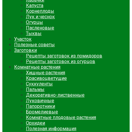
Капуста
Корнеплоды
Лук и чеснок
Огурцы
Пасленовые
Тыквы
Участок
Полезные советы
Заготовки
Рецепты заготовок из помидоров
Рецепты заготовок из огурцов
Комнатные растения
Хищные растения
Красивоцветущие
Суккуленты
Пальмы
Декоративно-лиственные
Луковичные
Папоротники
Бромелиевые
Комнатные плодовые растения
Орхидеи
Полезная информация