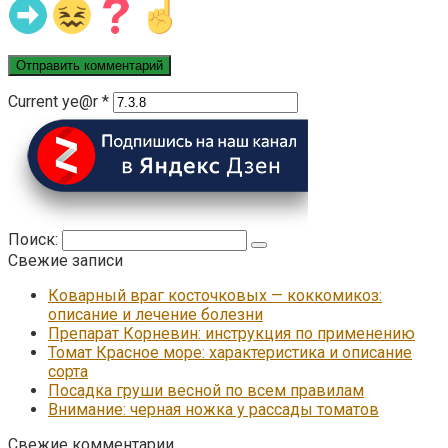
Current ye@r
*
Поиск:
Свежие записи
Коварный враг косточковых — коккомикоз:
описание и лечение болезни
Препарат Корневин: инструкция по применению
Томат Красное море: характеристика и описание
сорта
Посадка груши весной по всем правилам
Внимание: черная ножка у рассады томатов
Свежие комментарии