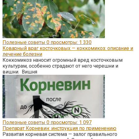
Полезные советы
0
просмотры: 1 330
Коварный враг косточковых — коккомикоз: описание и
лечение болезни
Коккомикоз наносит огромный вред косточковым
культурам, особенно страдают от него черешни и
вишни. Вишня
Полезные советы
0
просмотры: 1 097
Препарат Корневин: инструкция по применению
Развитая корневая система — залог правильного