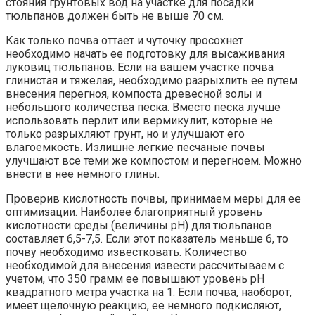
стояния грунтовых вод на участке для посадки
тюльпанов должен быть не выше 70 см.
Как только почва оттает и чуточку просохнет
необходимо начать ее подготовку для высаживания
луковиц тюльпанов. Если на вашем участке почва
глинистая и тяжелая, необходимо разрыхлить ее путем
внесения перегноя, компоста древесной золы и
небольшого количества песка. Вместо песка лучше
использовать перлит или вермикулит, которые не
только разрыхляют грунт, но и улучшают его
влагоемкость. Излишне легкие песчаные почвы
улучшают все теми же компостом и перегноем. Можно
внести в нее немного глины.
Проверив кислотность почвы, принимаем меры для ее
оптимизации. Наиболее благоприятный уровень
кислотности среды (величины рН) для тюльпанов
составляет 6,5-7,5. Если этот показатель меньше 6, то
почву необходимо известковать. Количество
необходимой для внесения извести рассчитываем с
учетом, что 350 грамм ее повышают уровень рН
квадратного метра участка на 1. Если почва, наоборот,
имеет щелочную реакцию, ее немного подкисляют,