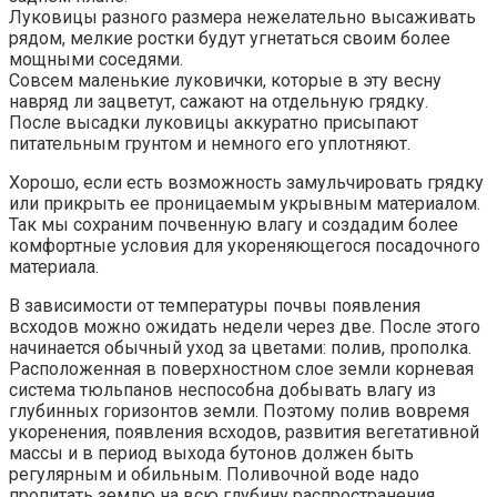
Луковицы разного размера нежелательно высаживать
рядом, мелкие ростки будут угнетаться своим более
мощными соседями.
Совсем маленькие луковички, которые в эту весну
навряд ли зацветут, сажают на отдельную грядку.
После высадки луковицы аккуратно присыпают
питательным грунтом и немного его уплотняют.
Хорошо, если есть возможность замульчировать грядку
или прикрыть ее проницаемым укрывным материалом.
Так мы сохраним почвенную влагу и создадим более
комфортные условия для укореняющегося посадочного
материала.
В зависимости от температуры почвы появления
всходов можно ожидать недели через две. После этого
начинается обычный уход за цветами: полив, прополка.
Расположенная в поверхностном слое земли корневая
система тюльпанов неспособна добывать влагу из
глубинных горизонтов земли. Поэтому полив вовремя
укоренения, появления всходов, развития вегетативной
массы и в период выхода бутонов должен быть
регулярным и обильным. Поливочной воде надо
пропитать землю на всю глубину распространения