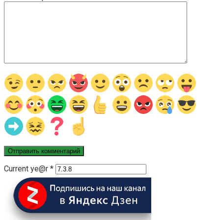
Current ye@r
*