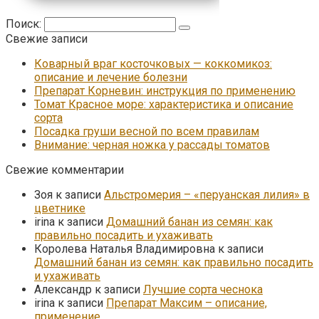
Поиск:
Свежие записи
Коварный враг косточковых — коккомикоз:
описание и лечение болезни
Препарат Корневин: инструкция по применению
Томат Красное море: характеристика и описание
сорта
Посадка груши весной по всем правилам
Внимание: черная ножка у рассады томатов
Свежие комментарии
Зоя
к записи
Альстромерия – «перуанская лилия» в
цветнике
irina
к записи
Домашний банан из семян: как
правильно посадить и ухаживать
Королева Наталья Владимировна
к записи
Домашний банан из семян: как правильно посадить
и ухаживать
Александр
к записи
Лучшие сорта чеснока
irina
к записи
Препарат Максим – описание,
применение