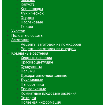
Капуста
Корнеплоды
Лук и чеснок
Огурцы
Пасленовые
Тыквы
Участок
Полезные советы
Заготовки
Рецепты заготовок из помидоров
Рецепты заготовок из огурцов
Комнатные растения
Хищные растения
Красивоцветущие
Суккуленты
Пальмы
Декоративно-лиственные
Луковичные
Папоротники
Бромелиевые
Комнатные плодовые растения
Орхидеи
Полезная информация