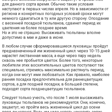
для данного сорта время. Обычно такие условия
наступают в первых числах апреля. Но в зависимости от
региона и конкретных погодных условий сроки могут
немного сдвигаться в ту или другую сторону. Опоздание
с весенней посадкой тюльпанов, сдвинет период их
цветения на более позднее время.
Но и это не страшно. Высаживать тюльпаны вполне
допустимо в мае и даже в июне.
В любом случае сформировавшиеся луковицы пройдут
предназначенный им жизненный цикл: через 10-15 дней
нарастет лиственная масса, а еще через пару недель
сквозь нее пробьется цветок. Более того, некоторые
любители этих восхитительных цветов поступают так
специально, стремясь максимально растянуть период,
когда они могут ими любоваться. Как правило, наиболее
ранняя посадка предпочтительна для раннецветущих
сортов, а для поздней посадки, в большей степени,
подходят сорта позднецветущих тюльпанов.
Следует только учесть, что после 1 июля высаживать
луковицы тюльпанов не рекомендуется. Они, конечно,
зацветут, но пройти весь жизненный цикл до осени
вряд ли успеют. Ведь им надо успеть накопить запас