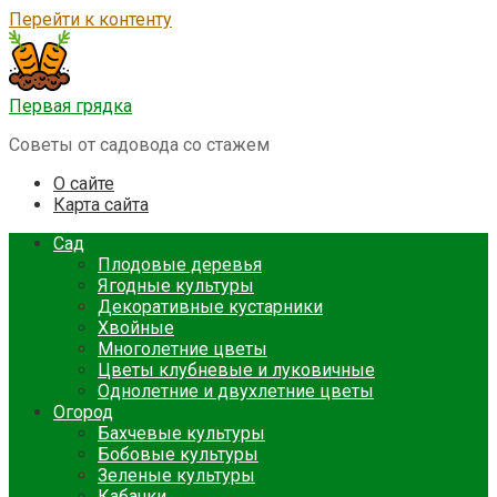
Перейти к контенту
Первая грядка
Советы от садовода со стажем
О сайте
Карта сайта
Сад
Плодовые деревья
Ягодные культуры
Декоративные кустарники
Хвойные
Многолетние цветы
Цветы клубневые и луковичные
Однолетние и двухлетние цветы
Огород
Бахчевые культуры
Бобовые культуры
Зеленые культуры
Кабачки