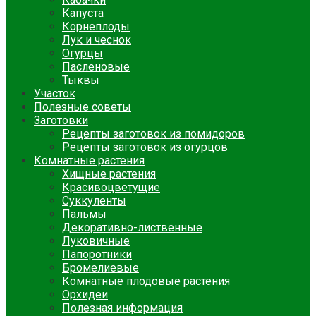
Капуста
Корнеплоды
Лук и чеснок
Огурцы
Пасленовые
Тыквы
Участок
Полезные советы
Заготовки
Рецепты заготовок из помидоров
Рецепты заготовок из огурцов
Комнатные растения
Хищные растения
Красивоцветущие
Суккуленты
Пальмы
Декоративно-лиственные
Луковичные
Папоротники
Бромелиевые
Комнатные плодовые растения
Орхидеи
Полезная информация