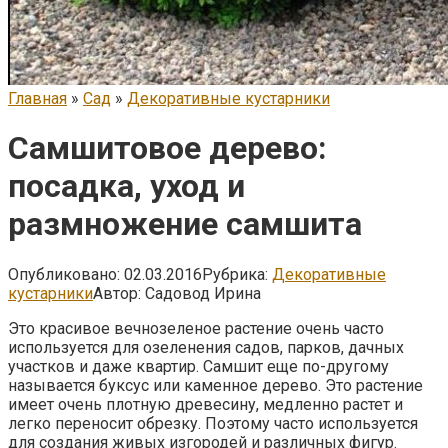
Главная
»
Сад
»
Декоративные кустарники
Самшитовое дерево:
посадка, уход и
размножение самшита
Опубликовано:
02.03.2016
Рубрика:
Декоративные
кустарники
Автор:
Садовод Ирина
Это красивое вечнозеленое растение очень часто
используется для озеленения садов, парков, дачных
участков и даже квартир. Самшит еще по-другому
называется буксус или каменное дерево. Это растение
имеет очень плотную древесину, медленно растет и
легко переносит обрезку. Поэтому часто используется
для создания живых изгородей и различных фигур.