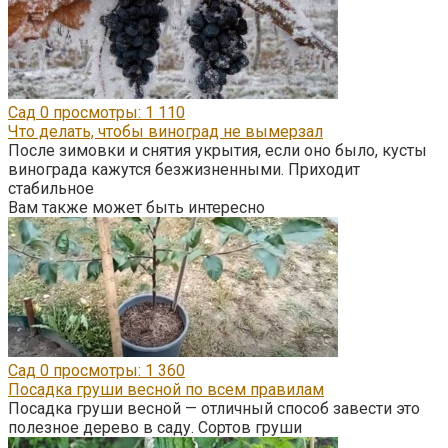
Сад
0
просмотры: 1 110
Что делать, чтобы виноград не вымерзал
После зимовки и снятия укрытия, если оно было, кусты
винограда кажутся безжизненными. Приходит
стабильное
Вам также может быть интересно
Сад
0
просмотры: 1 360
Посадка груши весной по всем правилам
Посадка груши весной — отличный способ завести это
полезное дерево в саду. Сортов груши