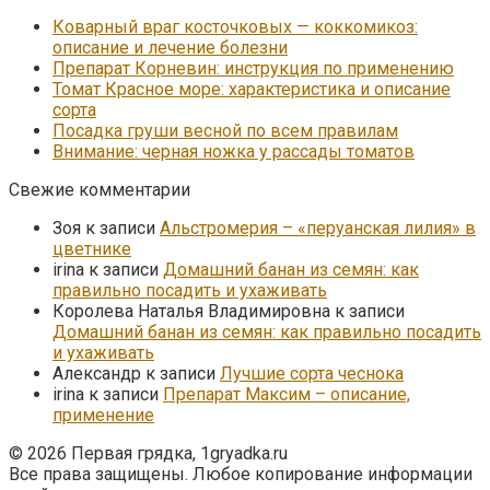
Коварный враг косточковых — коккомикоз:
описание и лечение болезни
Препарат Корневин: инструкция по применению
Томат Красное море: характеристика и описание
сорта
Посадка груши весной по всем правилам
Внимание: черная ножка у рассады томатов
Свежие комментарии
Зоя
к записи
Альстромерия – «перуанская лилия» в
цветнике
irina
к записи
Домашний банан из семян: как
правильно посадить и ухаживать
Королева Наталья Владимировна
к записи
Домашний банан из семян: как правильно посадить
и ухаживать
Александр
к записи
Лучшие сорта чеснока
irina
к записи
Препарат Максим – описание,
применение
© 2026 Первая грядка, 1gryadka.ru
Все права защищены. Любое копирование информации