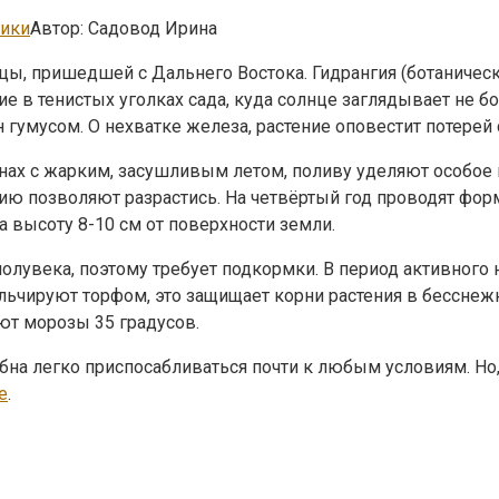
ники
Автор:
Садовод Ирина
ицы, пришедшей с Дальнего Востока. Гидрангия (ботаничес
 в тенистых уголках сада, куда солнце заглядывает не бо
умусом. О нехватке железа, растение оповестит потерей 
онах с жарким, засушливым летом, поливу уделяют особое 
ию позволяют разрастись. На четвёртый год проводят фор
а высоту 8-10 см от поверхности земли.
полувека, поэтому требует подкормки. В период активного
льчируют торфом, это защищает корни растения в бесснеж
ют морозы 35 градусов.
собна легко приспосабливаться почти к любым условиям. Н
е
.