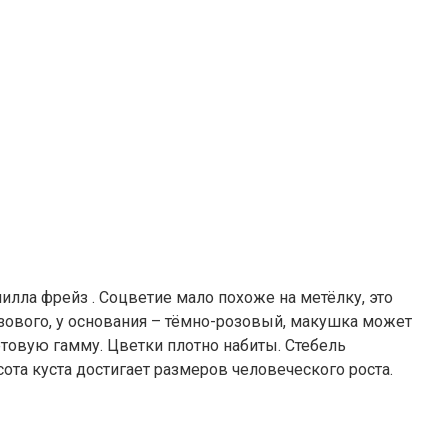
илла фрейз . Соцветие мало похоже на метёлку, это
зового, у основания – тёмно-розовый, макушка может
етовую гамму. Цветки плотно набиты. Стебель
сота куста достигает размеров человеческого роста.