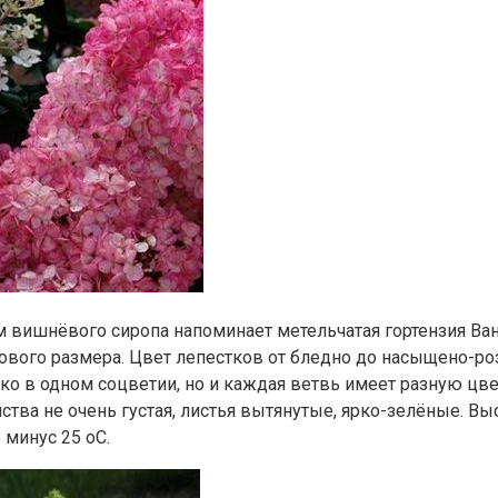
м вишнёвого сиропа напоминает метельчатая гортензия Ван
вого размера. Цвет лепестков от бледно до насыщено-ро
ько в одном соцветии, но и каждая ветвь имеет разную цв
ства не очень густая, листья вытянутые, ярко-зелёные. Вы
минус 25 оС.