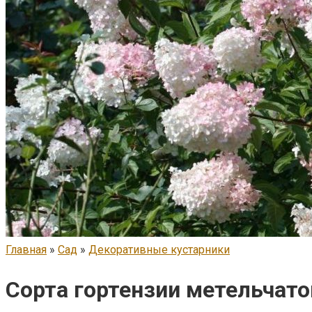
Главная
»
Сад
»
Декоративные кустарники
Сорта гортензии метельчато