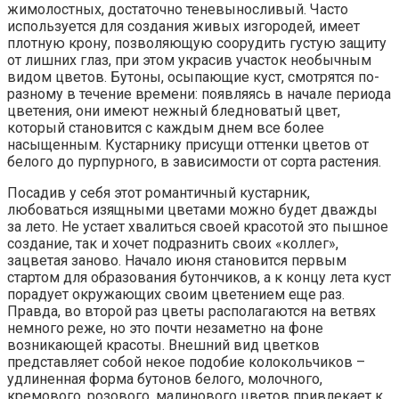
жимолостных, достаточно теневыносливый. Часто
используется для создания живых изгородей, имеет
плотную крону, позволяющую соорудить густую защиту
от лишних глаз, при этом украсив участок необычным
видом цветов. Бутоны, осыпающие куст, смотрятся по-
разному в течение времени: появляясь в начале периода
цветения, они имеют нежный бледноватый цвет,
который становится с каждым днем все более
насыщенным. Кустарнику присущи оттенки цветов от
белого до пурпурного, в зависимости от сорта растения.
Посадив у себя этот романтичный кустарник,
любоваться изящными цветами можно будет дважды
за лето. Не устает хвалиться своей красотой это пышное
создание, так и хочет подразнить своих «коллег»,
зацветая заново. Начало июня становится первым
стартом для образования бутончиков, а к концу лета куст
порадует окружающих своим цветением еще раз.
Правда, во второй раз цветы располагаются на ветвях
немного реже, но это почти незаметно на фоне
возникающей красоты. Внешний вид цветков
представляет собой некое подобие колокольчиков –
удлиненная форма бутонов белого, молочного,
кремового, розового, малинового цветов привлекает к