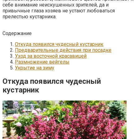
себе внимание неискушенных зрителей, да и
привычные глаза хозяев не устают любоваться
прелестью кустарника.
Содержание
Откуда появился чудесный кустарник
Предварительные действия при посадке
Уход за восточной красавицей
Размножение вейгелы
Укрытие на зиму
Откуда появился чудесный
кустарник