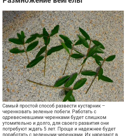
Размножение вейгелы
Самый простой способ развести кустарник –
черенковать зеленые побеги. Работать с
одревесневшими черенками будет слишком
утомительно и долго, для своего развития они
потребуют ждать 5 лет. Проще и надежнее будет
поработать с зелеными черенками. Их нарезают в