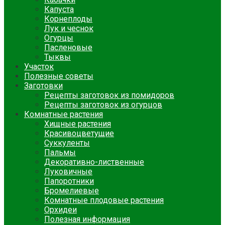
Капуста
Корнеплоды
Лук и чеснок
Огурцы
Пасленовые
Тыквы
Участок
Полезные советы
Заготовки
Рецепты заготовок из помидоров
Рецепты заготовок из огурцов
Комнатные растения
Хищные растения
Красивоцветущие
Суккуленты
Пальмы
Декоративно-лиственные
Луковичные
Папоротники
Бромелиевые
Комнатные плодовые растения
Орхидеи
Полезная информация