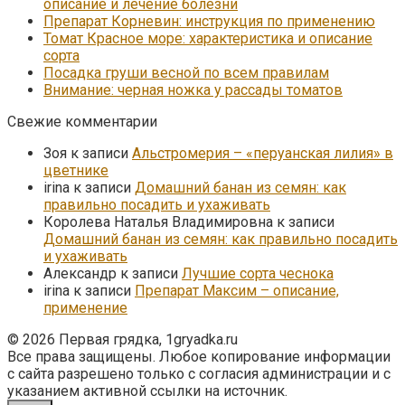
описание и лечение болезни
Препарат Корневин: инструкция по применению
Томат Красное море: характеристика и описание
сорта
Посадка груши весной по всем правилам
Внимание: черная ножка у рассады томатов
Свежие комментарии
Зоя
к записи
Альстромерия – «перуанская лилия» в
цветнике
irina
к записи
Домашний банан из семян: как
правильно посадить и ухаживать
Королева Наталья Владимировна
к записи
Домашний банан из семян: как правильно посадить
и ухаживать
Александр
к записи
Лучшие сорта чеснока
irina
к записи
Препарат Максим – описание,
применение
© 2026 Первая грядка, 1gryadka.ru
Все права защищены. Любое копирование информации
с сайта разрешено только с согласия администрации и с
указанием активной ссылки на источник.