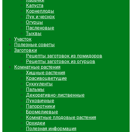
Капуста
Корнеплоды
Лук и чеснок
Огурцы
Пасленовые
Тыквы
Участок
Полезные советы
Заготовки
Рецепты заготовок из помидоров
Рецепты заготовок из огурцов
Комнатные растения
Хищные растения
Красивоцветущие
Суккуленты
Пальмы
Декоративно-лиственные
Луковичные
Папоротники
Бромелиевые
Комнатные плодовые растения
Орхидеи
Полезная информация