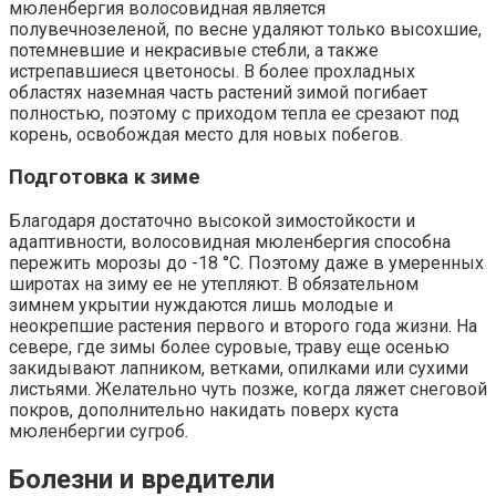
мюленбергия волосовидная является
полувечнозеленой, по весне удаляют только высохшие,
потемневшие и некрасивые стебли, а также
истрепавшиеся цветоносы. В более прохладных
областях наземная часть растений зимой погибает
полностью, поэтому с приходом тепла ее срезают под
корень, освобождая место для новых побегов.
Подготовка к зиме
Благодаря достаточно высокой зимостойкости и
адаптивности, волосовидная мюленбергия способна
пережить морозы до -18 °C. Поэтому даже в умеренных
широтах на зиму ее не утепляют. В обязательном
зимнем укрытии нуждаются лишь молодые и
неокрепшие растения первого и второго года жизни. На
севере, где зимы более суровые, траву еще осенью
закидывают лапником, ветками, опилками или сухими
листьями. Желательно чуть позже, когда ляжет снеговой
покров, дополнительно накидать поверх куста
мюленбергии сугроб.
Болезни и вредители