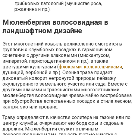
грибковых патологий (мучнистая роса,
ржавчина и пр.).
Мюленбергия волосовидная в
ландшафтном дизайне
Этот многолетний ковыль великолепно смотрится в
групповых клумбовых посадках в гармоничном
сочетании с другими злаковыми (мискантусом,
императой, перистощетинником и пр.), а также
цветущими культурами (
флоксами
,
колокольчиками
,
душицей, вербеной и пр.). Оленья трава придает
диковатый колорит нетронутой природы пейзажу
окультуренного земельного участка или сада. Вместе с
другими злаками и травянистыми многолетниками
мюленбергия волосовидная чрезвычайно востребована
при обустройстве естественных посадок в стиле лесном,
кантри, эко или прованс.
Траву определяют в качестве солитера на газоне или по
центру клумбы, очерчивают ею бордюры и садовые
дорожки. Мюленбергия служит отличным
почвопокровником там, где есть пустые участки с