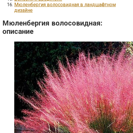
Мюленбергия волосовидная в ландшафтном
дизайне
Мюленбергия волосовидная:
описание