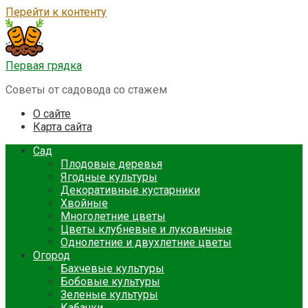
Перейти к контенту
Первая грядка
Советы от садовода со стажем
О сайте
Карта сайта
Сад
Плодовые деревья
Ягодные культуры
Декоративные кустарники
Хвойные
Многолетние цветы
Цветы клубневые и луковичные
Однолетние и двухлетние цветы
Огород
Бахчевые культуры
Бобовые культуры
Зеленые культуры
Кабачки