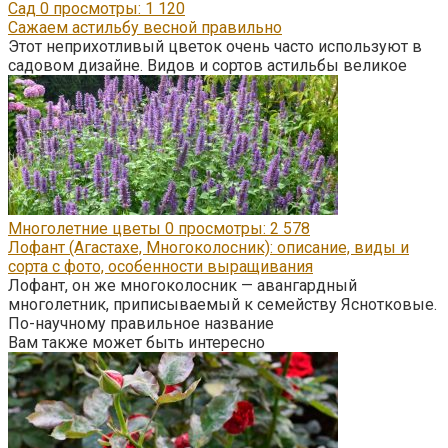
Сад
0
просмотры: 1 120
Сажаем астильбу весной правильно
Этот неприхотливый цветок очень часто используют в
садовом дизайне. Видов и сортов астильбы великое
Многолетние цветы
0
просмотры: 2 578
Лофант (Агастахе, Многоколосник): описание, виды и
сорта с фото, особенности выращивания
Лофант, он же многоколосник — авангардный
многолетник, приписываемый к семейству Яснотковые.
По-научному правильное название
Вам также может быть интересно