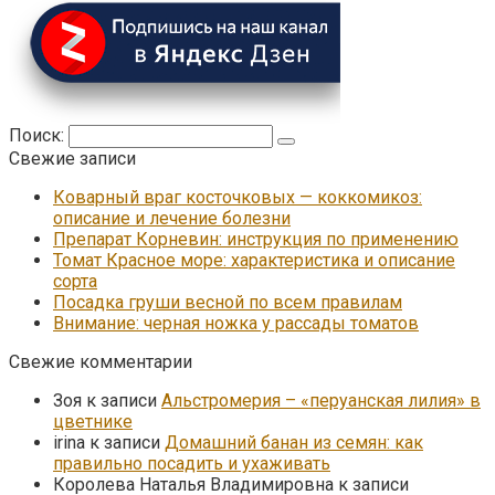
Поиск:
Свежие записи
Коварный враг косточковых — коккомикоз:
описание и лечение болезни
Препарат Корневин: инструкция по применению
Томат Красное море: характеристика и описание
сорта
Посадка груши весной по всем правилам
Внимание: черная ножка у рассады томатов
Свежие комментарии
Зоя
к записи
Альстромерия – «перуанская лилия» в
цветнике
irina
к записи
Домашний банан из семян: как
правильно посадить и ухаживать
Королева Наталья Владимировна
к записи