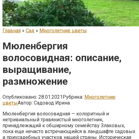
Главная
»
Сад
»
Многолетние цветы
Мюленбергия
волосовидная: описание,
выращивание,
размножение
Опубликовано:
28.01.2021
Рубрика:
Многолетние
цветы
Автор:
Садовод Ирина
Мюленбергия волосовидная — колоритный и
нетривиальный травянистый многолетник,
принадлежащий к обширному семейству Злаковых,
пока еще нечасто встречающийся в ландшафте садовых
и приусадебных участков нашей страны.
Историческая