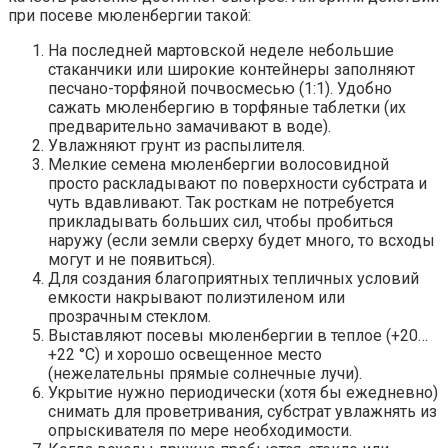
при посеве мюленбергии такой:
На последней мартовской неделе небольшие
стаканчики или широкие контейнеры заполняют
песчано-торфяной почвосмесью (1:1). Удобно
сажать мюленбергию в торфяные таблетки (их
предварительно замачивают в воде).
Увлажняют грунт из распылителя.
Мелкие семена мюленбергии волосовидной
просто раскладывают по поверхности субстрата и
чуть вдавливают. Так росткам не потребуется
прикладывать больших сил, чтобы пробиться
наружу (если земли сверху будет много, то всходы
могут и не появиться).
Для создания благоприятных тепличных условий
емкости накрывают полиэтиленом или
прозрачным стеклом.
Выставляют посевы мюленбергии в теплое (+20…
+22 °C) и хорошо освещенное место
(нежелательны прямые солнечные лучи).
Укрытие нужно периодически (хотя бы ежедневно)
снимать для проветривания, субстрат увлажнять из
опрыскивателя по мере необходимости.