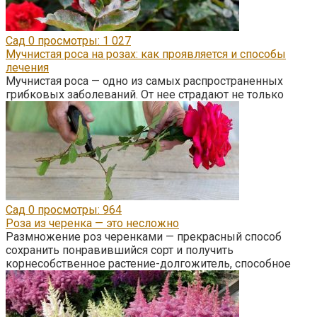
Сад
0
просмотры: 1 027
Мучнистая роса на розах: как проявляется и способы
лечения
Мучнистая роса — одно из самых распространенных
грибковых заболеваний. От нее страдают не только
Сад
0
просмотры: 964
Роза из черенка — это несложно
Размножение роз черенками — прекрасный способ
сохранить понравившийся сорт и получить
корнесобственное растение-долгожитель, способное