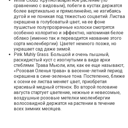
White Cloud. Крупногабаритное растение (по
сравнению с видовым), побеги в кустах держатся
более вертикально и прямолинейно, не изгибаясь
дугой и не поникая под тяжестью соцветий. Листва
окрашена в голубоватый цвет, на ее фоне
пушистые полупрозрачные колоски смотрятся
особенно колоритно и эффектно, напоминая белое
облако (именно так и переводится название этого
сорта мюленбергии). Цветет немного позже, но
украшает сад даже зимой.
Pink Muhly Grass. Большой и очень пышный,
раскидистый куст с изогнутыми в виде арки
стеблями. Трава Мьюли, или, как ее еще называют,
«Розовая Оленья трава» в весенне-летний период
окрашена в сине-зеленые тона. Постепенно, ближе
к осени ее листва меняет цвет, приобретая
красивый медный оттенок. Во второй половине
августа стартует цветение, нежные и невесомые,
воздушные розовые метелки мюленбергии
волосовидной держатся на растении в течение
всех зимних месяцев.