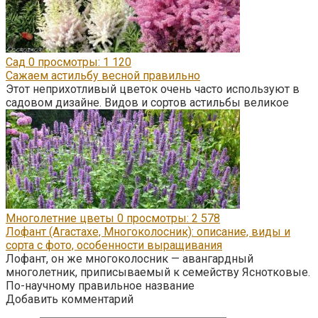
Сад
0
просмотры: 1 120
Сажаем астильбу весной правильно
Этот неприхотливый цветок очень часто используют в
садовом дизайне. Видов и сортов астильбы великое
Многолетние цветы
0
просмотры: 2 578
Лофант (Агастахе, Многоколосник): описание, виды и
сорта с фото, особенности выращивания
Лофант, он же многоколосник — авангардный
многолетник, приписываемый к семейству Яснотковые.
По-научному правильное название
Добавить комментарий