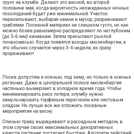
грунт на клумбе. Делают это весной, во второй
половине мая, когда вероятность неожиданных ночных
похолоданий будет уже минимальной. Участок
перекапывают, выбирая камни и мусор, разравнивают
граблями. Посевной материал не слишком густо, но как
можно более равномерно распределяют по неглубоким
(до 5-6 мм) канавкам. Затем присыпают рыхлой
почвосмесью. Когда появятся всходы мюленбергии, а
это обычно случается через 3-4 недели, их сразу
прореживают.
Посев допустим и осенью, под зиму, но только в южных
регионах. Даже в центральной полосе мюленбергия
частенько вымерзает в холодное время года. Чтобы
минимизировать риск потери, клумбу нужно
замульчировать торфяным перегноем или листовым
опадом. Но лучше все же отложить посевные
мероприятия на весну.
Оленью траву выращивают и рассадным методом, в
этом случае своих максимальных декоративных
качеств растение достигнет быстрее. Алгоритм действий