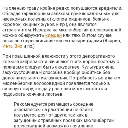
На оленью траву крайне редко покушаются вредители.
Обладая характерным запахом, привлекательным для
насекомых полезных (клопов-хищников, божьих
коровок, хищных жуков и пр.), она является
аттрактантом. Изредка на мюленбергии волосовидной
можно обнаружить
клещей
или тлю. В этом случае
показано опрыскивание инсектоакарицидами (Акарин,
Инта-Вир
и пр.).
При повышенной влажности у этого декоративного
ковыля запревают и начинают гнить корни, поэтому с
поливами следует быть аккуратнее. Культура очень
засухоустойчива и способна вообще обойтись без
дополнительного увлажнения. Потребность во влаге у
мюленбергии волосовидной появляется только в
сильную жару, когда у растения могут желтеть и
подсыхать кончики листьев.
Рекомендуется размещать соседние
экземпляры на расстоянии не ближе
полуметра друг от друга, так как в
загущенных травяных посадках мюленбергии
волосовидной возможно появление