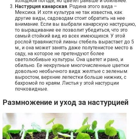
холодной погоде, но цветет раньше и обильнее.
Настурция канарская
. Родина этого вида –
Мексика. И хотя культура не так известна, как
другие виды, садоводам стоит обратить на нее
внимание. Если вы выбрали канарскую настурцию,
то выращивание ее позволит убедиться, что это
самый стойкий вид из всех имеющихся. У этой
рослой травянистой лианы стебель вырастает до 5
м., и она может занять даже полутенистое место в
саду, на которое не претендуют более
светолюбивые культуры. Она цветет и рано, и
обильно. Ее некрупные многочисленные цветки
довольно необычного вида: желтые с зеленым
выростом, верхние лепестки больше нижних, с
бахромой по краям. Листья у этой настурции
почковидные.
Размножение и уход за настурцией