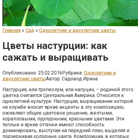
Главная
»
Сад
»
Однолетние и двухлетние цветы
Цветы настурции: как
сажать и выращивать
Опубликовано:
25.02.2016
Рубрика:
Однолетние и
двухлетние цветы
Автор:
Садовод Ирина
Настурция, или тропеолум, или капуцин, – родиной этого
цветка считается Центральная Америка. Относится к
однолетней культуре. Настурция, выращивание которой
на клумбе вносит яркие акценты в эту композицию,
оживляет общее цветовое решение, желтыми,
коралловыми, пурпурными, красными цветами. Эти
теплые и яркие оттенки имеют способность
доминировать, выступая на передний план, выделяя и
подчеркивая холодные цвета. Композиции, в которых