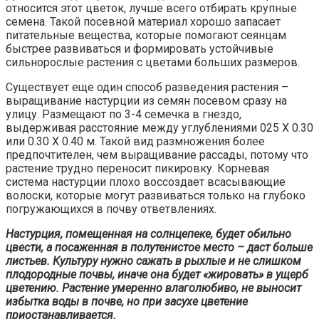
относится этот цветок, лучше всего отбирать крупные
семена. Такой посевной материал хорошо запасает
питательные вещества, которые помогают сеянцам
быстрее развиваться и формировать устойчивые
сильнорослые растения с цветами больших размеров.
Существует еще один способ разведения растения –
выращивание настурции из семян посевом сразу на
улицу. Размещают по 3-4 семечка в гнездо,
выдерживая расстояние между углублениями 025 Х 0.30
или 0.30 Х 0.40 м. Такой вид размножения более
предпочтителен, чем выращивание рассады, потому что
растение трудно переносит пикировку. Корневая
система настурции плохо воссоздает всасывающие
волоски, которые могут развиваться только на глубоко
погружающихся в почву ответвлениях.
Настурция, помещенная на солнцепеке, будет обильно
цвести, а посаженная в полутенистое место – даст больше
листьев. Культуру нужно сажать в рыхлые и не слишком
плодородные почвы, иначе она будет «жировать» в ущерб
цветению. Растение умеренно влаголюбиво, не выносит
избытка воды в почве, но при засухе цветение
приостанавливается.