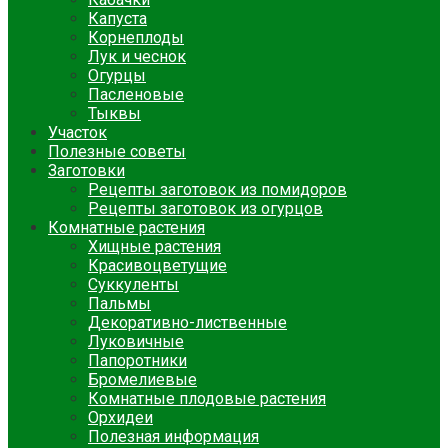
Капуста
Корнеплоды
Лук и чеснок
Огурцы
Пасленовые
Тыквы
Участок
Полезные советы
Заготовки
Рецепты заготовок из помидоров
Рецепты заготовок из огурцов
Комнатные растения
Хищные растения
Красивоцветущие
Суккуленты
Пальмы
Декоративно-лиственные
Луковичные
Папоротники
Бромелиевые
Комнатные плодовые растения
Орхидеи
Полезная информация