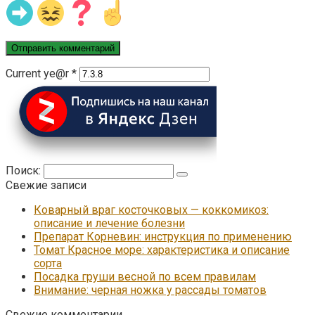
Current ye@r
*
Поиск:
Свежие записи
Коварный враг косточковых — коккомикоз:
описание и лечение болезни
Препарат Корневин: инструкция по применению
Томат Красное море: характеристика и описание
сорта
Посадка груши весной по всем правилам
Внимание: черная ножка у рассады томатов
Свежие комментарии