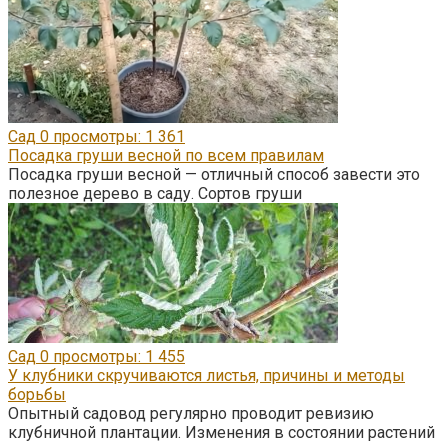
Сад
0
просмотры: 1 361
Посадка груши весной по всем правилам
Посадка груши весной — отличный способ завести это
полезное дерево в саду. Сортов груши
Сад
0
просмотры: 1 455
У клубники скручиваются листья, причины и методы
борьбы
Опытный садовод регулярно проводит ревизию
клубничной плантации. Изменения в состоянии растений