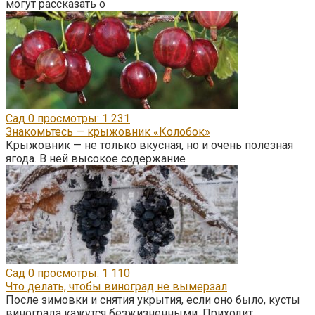
могут рассказать о
Сад
0
просмотры: 1 231
Знакомьтесь — крыжовник «Колобок»
Крыжовник — не только вкусная, но и очень полезная
ягода. В ней высокое содержание
Сад
0
просмотры: 1 110
Что делать, чтобы виноград не вымерзал
После зимовки и снятия укрытия, если оно было, кусты
винограда кажутся безжизненными. Приходит