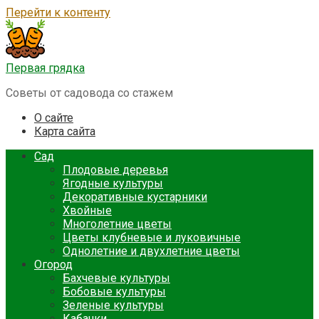
Перейти к контенту
Первая грядка
Советы от садовода со стажем
О сайте
Карта сайта
Сад
Плодовые деревья
Ягодные культуры
Декоративные кустарники
Хвойные
Многолетние цветы
Цветы клубневые и луковичные
Однолетние и двухлетние цветы
Огород
Бахчевые культуры
Бобовые культуры
Зеленые культуры
Кабачки