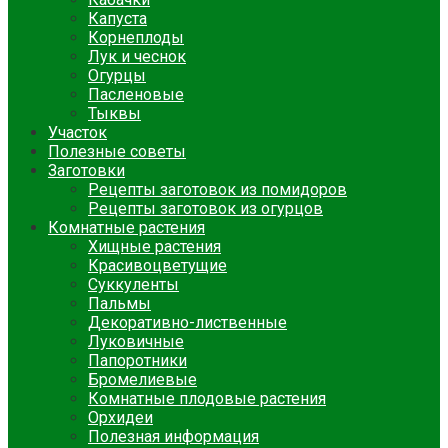
Капуста
Корнеплоды
Лук и чеснок
Огурцы
Пасленовые
Тыквы
Участок
Полезные советы
Заготовки
Рецепты заготовок из помидоров
Рецепты заготовок из огурцов
Комнатные растения
Хищные растения
Красивоцветущие
Суккуленты
Пальмы
Декоративно-лиственные
Луковичные
Папоротники
Бромелиевые
Комнатные плодовые растения
Орхидеи
Полезная информация