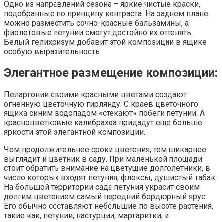
Одно из направлений сезона – яркие чистые краски,
подобранные по принципу контраста. На заднем плане
можно разместить сочно-красные бальзамины, а
фиолетовые петунии смогут достойно их оттенять.
Белый гелихризум добавит этой композиции в ящике
особую выразительность.
Элегантное размещение композиции:
Пеларгонии своими красными цветами создают
огненную цветочную гирлянду. С краев цветочного
ящика синим водопадом «стекают» побеги петунии. А
красноцветковые калибрахоа придадут еще больше
яркости этой элегантной композиции.
Чем продолжительнее сроки цветения, тем шикарнее
выглядит и цветник в саду. При маленькой площади
стоит обратить внимание на цветущие долголетники, в
число которых входят петуния, флоксы, душистый табак.
На большой территории сада петуния украсит своим
долгим цветением самый передний бордюрный ярус.
Его обычно составляют небольшие по высоте растения,
такие как, петунии, настурции, маргаритки, и