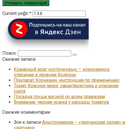
Current ye@r
*
Поиск:
Свежие записи
Коварный враг косточковых — коккомикоз:
описание и лечение болезни
Препарат Корневин: инструкция по применению
Томат Красное море: характеристика и описание
сорта
Посадка груши весной по всем правилам
Внимание: черная ножка у рассады томатов
Свежие комментарии
Зоя
к записи
Альстромерия – «перуанская лилия» в
цветнике