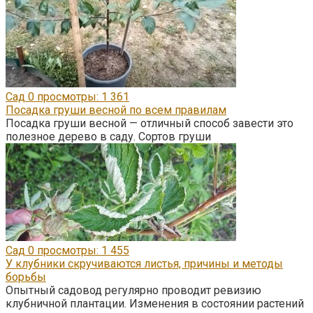
Сад
0
просмотры: 1 361
Посадка груши весной по всем правилам
Посадка груши весной — отличный способ завести это
полезное дерево в саду. Сортов груши
Сад
0
просмотры: 1 455
У клубники скручиваются листья, причины и методы
борьбы
Опытный садовод регулярно проводит ревизию
клубничной плантации. Изменения в состоянии растений