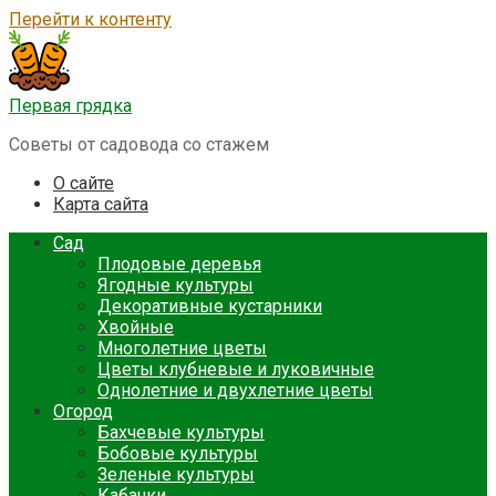
Перейти к контенту
Первая грядка
Советы от садовода со стажем
О сайте
Карта сайта
Сад
Плодовые деревья
Ягодные культуры
Декоративные кустарники
Хвойные
Многолетние цветы
Цветы клубневые и луковичные
Однолетние и двухлетние цветы
Огород
Бахчевые культуры
Бобовые культуры
Зеленые культуры
Кабачки