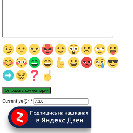
Current ye@r
*