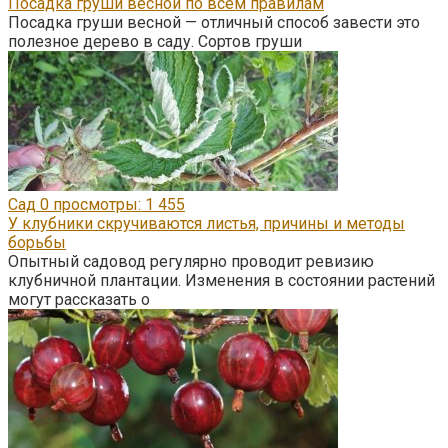
Посадка груши весной по всем правилам
Посадка груши весной — отличный способ завести это
полезное дерево в саду. Сортов груши
Сад
0
просмотры: 1 455
У клубники скручиваются листья, причины и методы
борьбы
Опытный садовод регулярно проводит ревизию
клубничной плантации. Изменения в состоянии растений
могут рассказать о