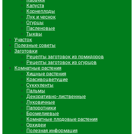
Капуста
Корнеплоды
Лук и чеснок
Огурцы
Пасленовые
Тыквы
Участок
Полезные советы
Заготовки
Рецепты заготовок из помидоров
Рецепты заготовок из огурцов
Комнатные растения
Хищные растения
Красивоцветущие
Суккуленты
Пальмы
Декоративно-лиственные
Луковичные
Папоротники
Бромелиевые
Комнатные плодовые растения
Орхидеи
Полезная информация