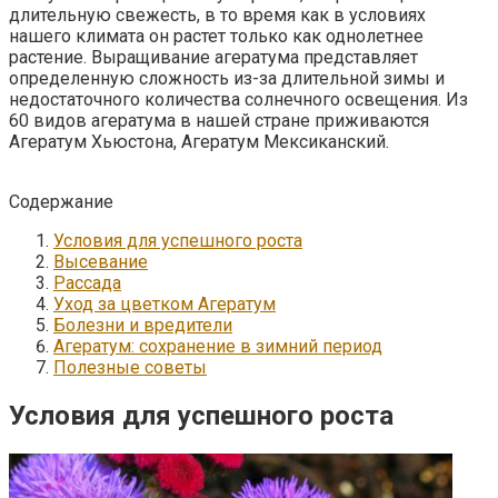
длительную свежесть, в то время как в условиях
нашего климата он растет только как однолетнее
растение.
Выращивание агератума представляет
определенную сложность из-за длительной зимы и
недостаточного количества солнечного освещения. Из
60 видов агератума в нашей стране приживаются
Агератум Хьюстона, Агератум Мексиканский.
Содержание
Условия для успешного роста
Высевание
Рассада
Уход за цветком Агератум
Болезни и вредители
Агератум: сохранение в зимний период
Полезные советы
Условия для успешного роста