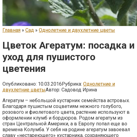
Главная
»
Сад
»
Однолетние и двухлетние цветы
Цветок Агератум: посадка и
уход для пушистого
цветения
Опубликовано:
10.03.2016
Рубрика:
Однолетние и
двухлетние цветы
Автор:
Садовод Ирина
Агератум – небольшой кустарник семейства астровых.
Благодаря пушистым соцветиям нежного голубого,
розового и фиолетового цвета, растение используют в
оформлении клумб и бордюров. Родом агератум из
стран Центральной Америки, а в Европу попал еще во
времена Колумба. У себя на родине агератум завоевал
славу «нестареющего» кустарника, сохраняющего