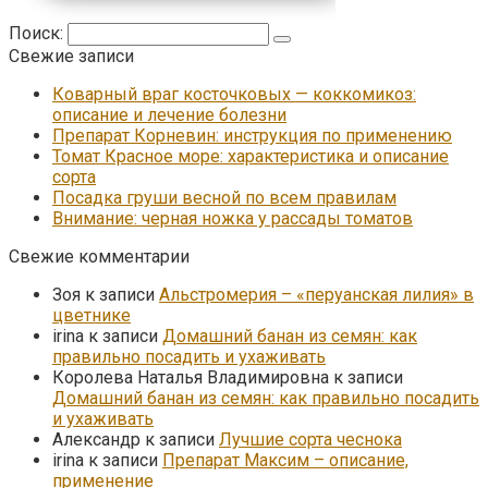
Поиск:
Свежие записи
Коварный враг косточковых — коккомикоз:
описание и лечение болезни
Препарат Корневин: инструкция по применению
Томат Красное море: характеристика и описание
сорта
Посадка груши весной по всем правилам
Внимание: черная ножка у рассады томатов
Свежие комментарии
Зоя
к записи
Альстромерия – «перуанская лилия» в
цветнике
irina
к записи
Домашний банан из семян: как
правильно посадить и ухаживать
Королева Наталья Владимировна
к записи
Домашний банан из семян: как правильно посадить
и ухаживать
Александр
к записи
Лучшие сорта чеснока
irina
к записи
Препарат Максим – описание,
применение