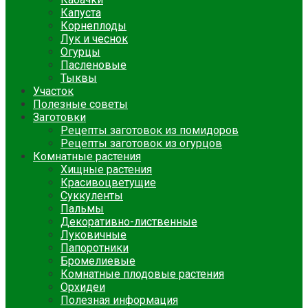
Капуста
Корнеплоды
Лук и чеснок
Огурцы
Пасленовые
Тыквы
Участок
Полезные советы
Заготовки
Рецепты заготовок из помидоров
Рецепты заготовок из огурцов
Комнатные растения
Хищные растения
Красивоцветущие
Суккуленты
Пальмы
Декоративно-лиственные
Луковичные
Папоротники
Бромелиевые
Комнатные плодовые растения
Орхидеи
Полезная информация