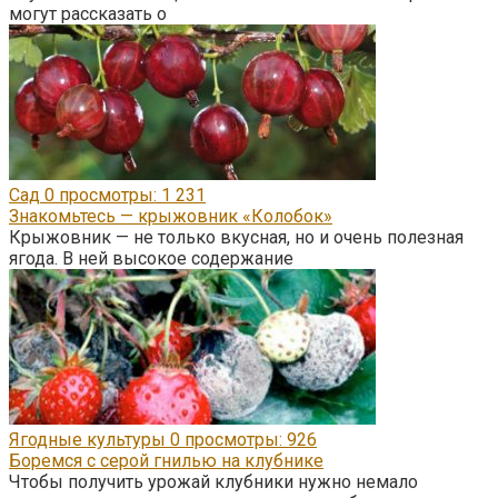
могут рассказать о
Сад
0
просмотры: 1 231
Знакомьтесь — крыжовник «Колобок»
Крыжовник — не только вкусная, но и очень полезная
ягода. В ней высокое содержание
Ягодные культуры
0
просмотры: 926
Боремся с серой гнилью на клубнике
Чтобы получить урожай клубники нужно немало