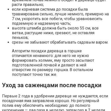
расти правильно;
если корневая система до посадки была
травмирована сильно, лучше немного, примерно на
7 см, укоротить все побеги, чтобы уравновесить
подземную и надземную часть;
высота штамба должна быть около 55 см, все
ветви, растущие ниже, срезают, не оставляя
пеньков;
срезы не забывают обрабатывать садовым варом.
Алгоритм посадки деревца в горшке
отличается ненамного: для него не нужно
формировать холмик, яму просто засыпают
подготовленной почвой и делают в ней
отверстие по размеру горшка. В остальном
поступают точно так же.
Уход за саженцами после посадки
Первые 2 года в удобрении деревце не нуждается, если
посадочная яма заправлена хорошо. Но регулярный
полив ему обеспечить необходимо: до полного
укоренения — два раза в неделю, затем раз в 2 недели,