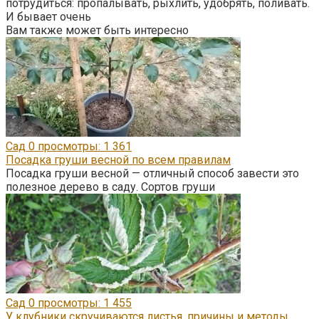
потрудиться: пропалывать, рыхлить, удобрять, поливать.
И бывает очень
Вам также может быть интересно
Сад
0
просмотры: 1 361
Посадка груши весной по всем правилам
Посадка груши весной — отличный способ завести это
полезное дерево в саду. Сортов груши
Сад
0
просмотры: 1 455
У клубники скручиваются листья, причины и методы