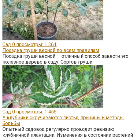
Сад
0
просмотры: 1 361
Посадка груши весной по всем правилам
Посадка груши весной — отличный способ завести это
полезное дерево в саду. Сортов груши
Сад
0
просмотры: 1 455
У клубники скручиваются листья, причины и методы
борьбы
Опытный садовод регулярно проводит ревизию
клубничной плантации. Изменения в состоянии растений