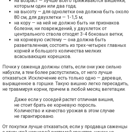
на возраст — лучше всего приживаются вишенки,
которым один или два года;
на высоту — для однолетки она должна быть около
80 см, для двухлетки — 1-1,5 м;
на кору — на ней не должно быть ни признаков
болезни, ни повреждений, у двухлеток от
центрального ствола отходят 3-4 боковых ветки;
на корневую систему — она должна быть
разветвленная, состоять из трех-четырех главных
корней и большого количества мелких
всасывающих корешков.
Почки у саженца должны спать, если они уже сильно
набухли, а тем более распустились, от него лучше
отказаться. Исключение есть только одно — деревце,
выращенное в горшке. Такую вишню легко пересадить,
не травмируя корни, причем в любой месяц вегетации.
Даже если у соседей растет отличная вишня,
не стоит брать ее корневую поросль.
Количество и качество урожая в этом случае
не гарантировано.
От покупки лучше отказаться, если у продавца саженцы