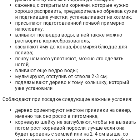
саженец с открытыми корнями, которые нужно
хорошо расправить, предварительно обрезав сухие
и подгнившие участки, устанавливают на холмик;
присыпают подготовленной почвой примерно
наполовину;
вливают полведра воды, в ней также можно
растворить корнеобразователь;
засыпают яму до конца, формируя блюдце для
полива;
почву немного уплотняют, можно это сделать
ногой;
вливают еще ведро воды;
мульчируют, отступив от ствола 2-3 см;
подвязывают дерево к тому колышку, который
уже установили.
Соблюдают при посадке следующие важные условия:
дерево ориентируют местом прививки на север,
именно так оно росло в питомнике;
корневую шейку не заглубляют, чтобы не вызвать
потом рост корневой поросли, лучше если она
будет вровень с землей или на 2-4 см выше, со
временем почва немного осядет и деревце будет