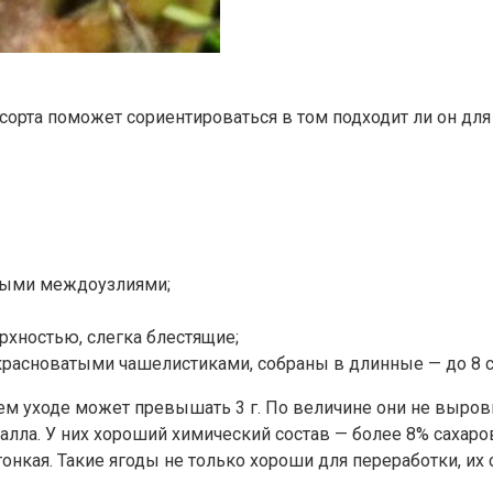
орта поможет сориентироваться в том подходит ли он для 
нными междоузлиями;
рхностью, слегка блестящие;
расноватыми чашелистиками, собраны в длинные — до 8 
шем уходе может превышать 3 г. По величине они не выр
балла. У них хороший химический состав — более 8% сахаро
нкая. Такие ягоды не только хороши для переработки, их 