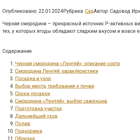
Опубликовано:
22.01.2024
Рубрика:
Сад
Автор:
Садовод Ир
Черная смородина — прекрасный источник Р-активных ве
тех, у которых ягоды обладают сладким вкусом и вовсе
Содержание
Черная смородина «Лентяй»: описание сорта
Смородина Лентяй: характеристики
Посадка и уход
Выбор места, требования к почве
Сроки посадки
Смородина «Лентяй»: выбор саженцев
Подготовка участка
Дальнейший уход
Полив
Подкормки
Обрезка