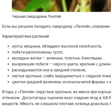
Черная смородина Лентяй
Если вы решили посадить смородину «Лентяй», описание с
Характеристика растений:
кусты мощные, обладают высокой силой роста;
побеги расположены густо;
молодые ветви — зеленые, толстые, блестящие;
вызревшие побеги — серого цвета, крепкие с дли
раскидываются они в средней степени;
листья крупные, слабо морщинистые с гладкой пове
цветки средней величины колокольчатой формы с к
Ягоды у «Лентяя» округлые крупные, их масса при хоро
оттенком. Дегустаторы оценили вкус сладких ягод в 4,8 
веществ. Мякоть не слишком плотная, кожица довольно то