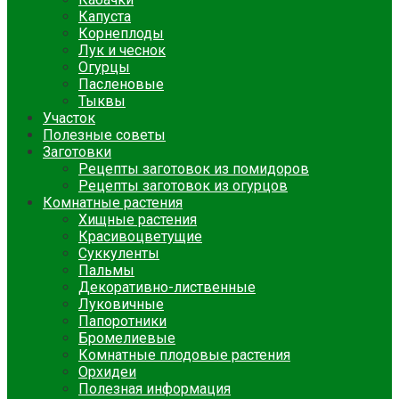
Капуста
Корнеплоды
Лук и чеснок
Огурцы
Пасленовые
Тыквы
Участок
Полезные советы
Заготовки
Рецепты заготовок из помидоров
Рецепты заготовок из огурцов
Комнатные растения
Хищные растения
Красивоцветущие
Суккуленты
Пальмы
Декоративно-лиственные
Луковичные
Папоротники
Бромелиевые
Комнатные плодовые растения
Орхидеи
Полезная информация