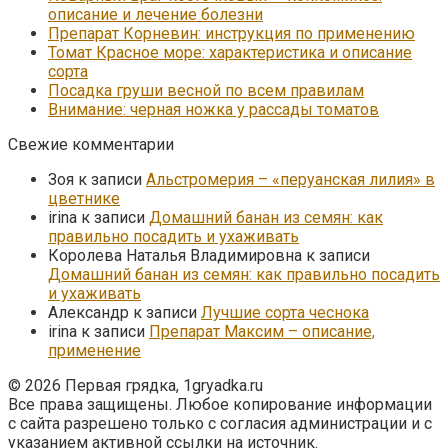
описание и лечение болезни
Препарат Корневин: инструкция по применению
Томат Красное море: характеристика и описание
сорта
Посадка груши весной по всем правилам
Внимание: черная ножка у рассады томатов
Свежие комментарии
Зоя
к записи
Альстромерия – «перуанская лилия» в
цветнике
irina
к записи
Домашний банан из семян: как
правильно посадить и ухаживать
Королева Наталья Владимировна
к записи
Домашний банан из семян: как правильно посадить
и ухаживать
Александр
к записи
Лучшие сорта чеснока
irina
к записи
Препарат Максим – описание,
применение
© 2026 Первая грядка, 1gryadka.ru
Все права защищены. Любое копирование информации
с сайта разрешено только с согласия администрации и с
указанием активной ссылки на источник.