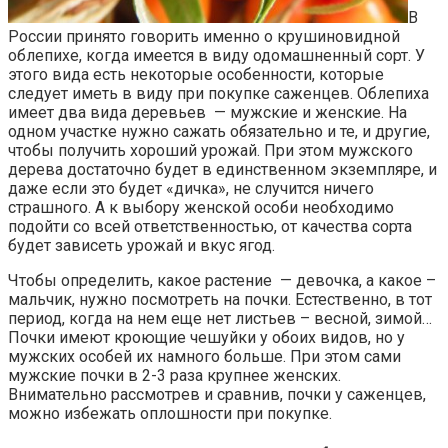
В
России принято говорить именно о крушиновидной
облепихе, когда имеется в виду одомашненный сорт. У
этого вида есть некоторые особенности, которые
следует иметь в виду при покупке саженцев. Облепиха
имеет два вида деревьев — мужские и женские. На
одном участке нужно сажать обязательно и те, и другие,
чтобы получить хороший урожай. При этом мужского
дерева достаточно будет в единственном экземпляре, и
даже если это будет «дичка», не случится ничего
страшного. А к выбору женской особи необходимо
подойти со всей ответственностью, от качества сорта
будет зависеть урожай и вкус ягод.
Чтобы определить, какое растение — девочка, а какое –
мальчик, нужно посмотреть на почки. Естественно, в тот
период, когда на нем еще нет листьев – весной, зимой…
Почки имеют кроющие чешуйки у обоих видов, но у
мужских особей их намного больше. При этом сами
мужские почки в 2-3 раза крупнее женских.
Внимательно рассмотрев и сравнив, почки у саженцев,
можно избежать оплошности при покупке.