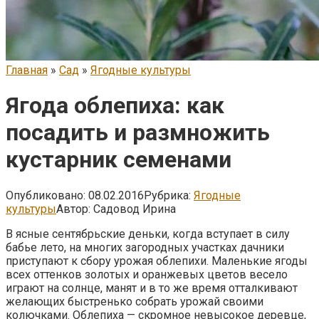
Главная
»
Сад
»
Ягодные культуры
Ягода облепиха: как
посадить и размножить
кустарник семенами
Опубликовано:
08.02.2016
Рубрика:
Ягодные
культуры
Автор:
Садовод Ирина
В ясные сентябрьские деньки, когда вступает в силу
бабье лето, на многих загородных участках дачники
приступают к сбору урожая облепихи. Маленькие ягоды
всех оттенков золотых и оранжевых цветов весело
играют на солнце, манят и в то же время отталкивают
желающих быстренько собрать урожай своими
колючками. Облепиха — скромное невысокое деревце,