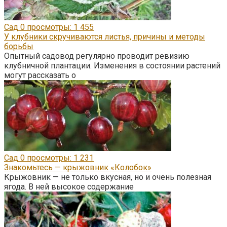
Сад
0
просмотры: 1 455
У клубники скручиваются листья, причины и методы
борьбы
Опытный садовод регулярно проводит ревизию
клубничной плантации. Изменения в состоянии растений
могут рассказать о
Сад
0
просмотры: 1 231
Знакомьтесь — крыжовник «Колобок»
Крыжовник — не только вкусная, но и очень полезная
ягода. В ней высокое содержание