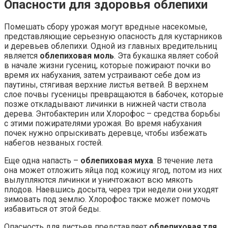
Опасности для здоровья облепихи
Помешать сбору урожая могут вредные насекомые,
представляющие серьезную опасность для кустарников
и деревьев облепихи. Одной из главных вредительниц
является
облепиховая моль
. Эта букашка являет собой
в начале жизни гусениц, которые пожирают почки во
время их набухания, затем устраивают себе дом из
паутины, стягивая верхние листья ветвей. В верхнем
слое почвы гусеницы превращаются в бабочек, которые
позже откладывают личинки в нижней части ствола
дерева. Энтобактерин или Хлорофос – средства борьбы
с этими пожирателями урожая. Во время набухания
почек нужно опрыскивать деревце, чтобы избежать
набегов незваных гостей.
Еще одна напасть –
облепиховая муха
. В течение лета
она может отложить яйца под кожицу ягод, потом из них
вылупляются личинки и уничтожают всю мякоть
плодов. Наевшись досыта, через три недели они уходят
зимовать под землю. Хлорофос также может помочь
избавиться от этой беды.
Опасность для листьев представляет
облепиховая тля
.