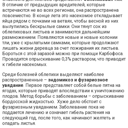
В отличие от предыдущих вредителей, которые
встречаются не во всех регионах, она распространена
повсеместно. В конце лета это насекомое откладывает
яйца рядом с почками на ветвях, чтобы весной из них
вылупились бескрылые самки. Они тянут сок из
облепиховых листьев и занимаются дальнейшим
размножением. Появляются новые и новые колонии
тли, уже с крылатыми самками, которые продолжают
лишать жизни деревца за счет пожирания их листьев.
Бороться с этой заразой можно при помощи Карбофоса.
Проводится опрыскивание 0,3% раствором, что приводит
к гибели насекомых.
Среди болезней облепихи выделяют наиболее
распространенные –
эндомикоз и фузариозное
увядание
. Первое представляет собой белые пятна на
ягодах, которые приводят впоследствии к уничтожению
плодов. Метод борьбы с заболеванием – опрыскивание
бордосской жидкостью. Хуже дело обстоит с
фузариозным увяданием. Заболевание пока не
поддается лечению и означает гибель растения на
следующий год, после того, как начинают желтеть и
опадать листья.