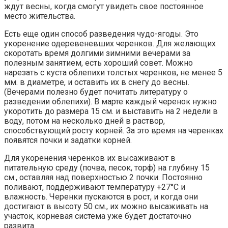
ждут весны, когда смогут увидеть свое постоянное
место жительства.
Есть еще один способ разведения чудо-ягоды. Это
укоренение одеревеневших черенков. Для желающих
скоротать время долгими зимними вечерами за
полезным занятием, есть хороший совет. Можно
нарезать с куста облепихи толстых черенков, не менее 5
мм. в диаметре, и оставить их в снегу до весны.
(Вечерами полезно будет почитать литературу о
разведении облепихи). В марте каждый черенок нужно
укоротить до размера 15 см. и выставить на 2 недели в
воду, потом на несколько дней в раствор,
способствующий росту корней. За это время на черенках
появятся почки и задатки корней.
Для укоренения черенков их высаживают в
питательную среду (почва, песок, торф) на глубину 15
см., оставляя над поверхностью 2 почки. Постоянно
поливают, поддерживают температуру +27°С и
влажность. Черенки пускаются в рост, и когда они
достигают в высоту 50 см., их можно высаживать на
участок, корневая система уже будет достаточно
развита.