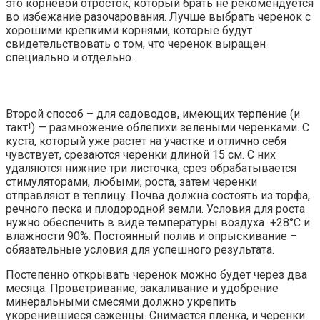
это корневой отросток, который брать не рекомендуется
во избежание разочарования. Лучше выбрать черенок с
хорошими крепкими корнями, которые будут
свидетельствовать о том, что черенок выращен
специально и отдельно.
Второй способ – для садоводов, имеющих терпение (и
такт!) — размножение облепихи зелеными черенками. С
куста, который уже растет на участке и отлично себя
чувствует, срезаются черенки длиной 15 см. С них
удаляются нижние три листочка, срез обрабатывается
стимуляторами, любыми, роста, затем черенки
отправляют в теплицу. Почва должна состоять из торфа,
речного песка и плодородной земли. Условия для роста
нужно обеспечить в виде температуры воздуха +28°С и
влажности 90%. Постоянный полив и опрыскивание –
обязательные условия для успешного результата.
Постепенно открывать черенок можно будет через два
месяца. Проветривание, закаливание и удобрение
минеральными смесями должно укрепить
укоренившиеся саженцы. Снимается пленка, и черенки