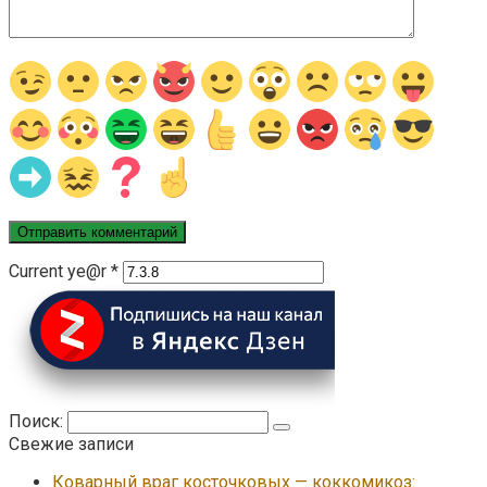
Current ye@r
*
Поиск:
Свежие записи
Коварный враг косточковых — коккомикоз: