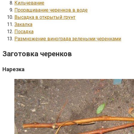
Кильчевание
Проращивание черенков в воде
Высадка в открытый грунт
Закалка
Посадка
Размножение винограда зелеными черенками
Заготовка черенков
Нарезка