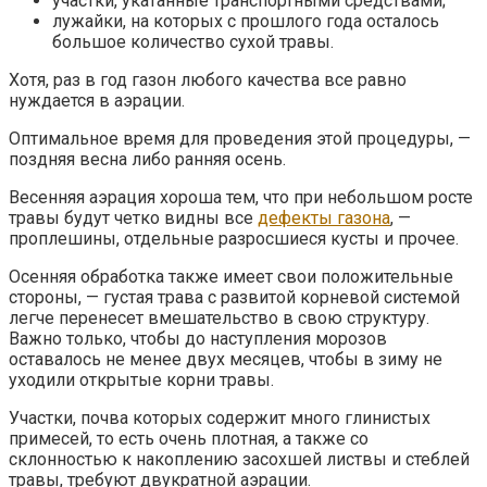
участки, укатанные транспортными средствами;
лужайки, на которых с прошлого года осталось
большое количество сухой травы.
Хотя, раз в год газон любого качества все равно
нуждается в аэрации.
Оптимальное время для проведения этой процедуры, —
поздняя весна либо ранняя осень.
Весенняя аэрация хороша тем, что при небольшом росте
травы будут четко видны все
дефекты газона
, —
проплешины, отдельные разросшиеся кусты и прочее.
Осенняя обработка также имеет свои положительные
стороны, — густая трава с развитой корневой системой
легче перенесет вмешательство в свою структуру.
Важно только, чтобы до наступления морозов
оставалось не менее двух месяцев, чтобы в зиму не
уходили открытые корни травы.
Участки, почва которых содержит много глинистых
примесей, то есть очень плотная, а также со
склонностью к накоплению засохшей листвы и стеблей
травы, требуют двукратной аэрации.