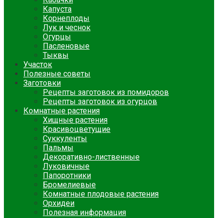
Капуста
Корнеплоды
Лук и чеснок
Огурцы
Пасленовые
Тыквы
Участок
Полезные советы
Заготовки
Рецепты заготовок из помидоров
Рецепты заготовок из огурцов
Комнатные растения
Хищные растения
Красивоцветущие
Суккуленты
Пальмы
Декоративно-лиственные
Луковичные
Папоротники
Бромелиевые
Комнатные плодовые растения
Орхидеи
Полезная информация