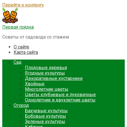
Перейти к контенту
Первая грядка
Советы от садовода со стажем
О сайте
Карта сайта
Сад
Плодовые деревья
Ягодные культуры
Декоративные кустарники
Хвойные
Многолетние цветы
Цветы клубневые и луковичные
Однолетние и двухлетние цветы
Огород
Бахчевые культуры
Бобовые культуры
Зеленые культуры
Кабачки