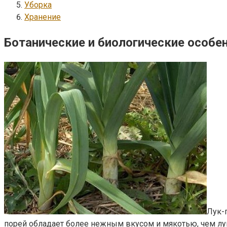
Уборка
Хранение
Ботанические и биологические особе
Лук-
порей обладает более нежным вкусом и мякотью, чем лу