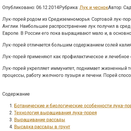
Опубликовано:
06.12.2014
Рубрика:
Лук и чеснок
Автор:
Са
Лук-порей родом из Средиземноморья. Сортовой лук-пор
Англии. Наибольшее распространение лук получил в сре
Европе. В России его пока выращивают мало и, в основн
Лук-порей отличается большим содержанием солей калия, ка
Лук-порей применяют как профилактическое и лечебное 
Лук-порей укрепляет иммунитет, поднимает жизненный т
процессы, работу желчного пузыря и печени. Порей спос
Содержание
Ботанические и биологические особенности лука-по
Технология выращивания лука-порея
Выращивание рассады
Высадка рассады в грунт