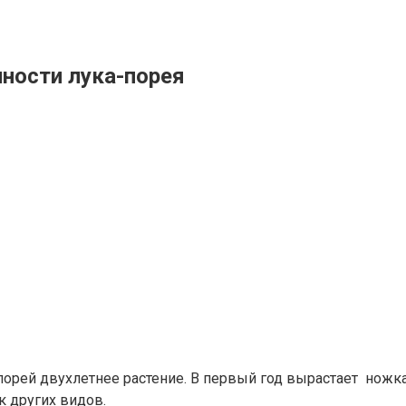
нности лука-порея
порей двухлетнее растение. В первый год вырастает ножка
к других видов.