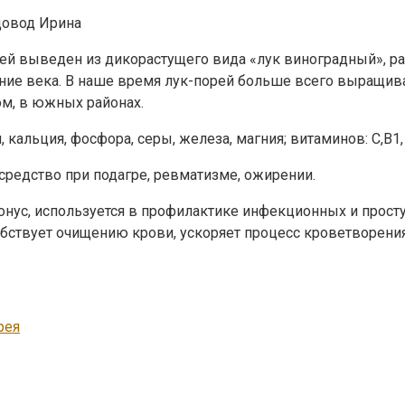
довод Ирина
ей выведен из дикорастущего вида «лук виноградный», р
дние века. В наше время лук-порей больше всего выращив
ом, в южных районах.
льция, фосфора, серы, железа, магния; витаминов: С,В1, В2,
средство при подагре, ревматизме, ожирении.
онус, используется в профилактике инфекционных и прос
обствует очищению крови, ускоряет процесс кроветворения
рея