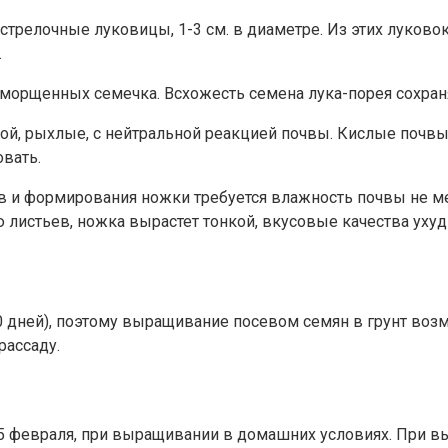
трелочные луковицы, 1-3 см. в диаметре. Из этих луково
.
сморщенных семечка. Всхожесть семена лука-порея сохраня
й, рыхлые, с нейтральной реакцией почвы. Кислые почвы 
вать.
ьев и формирования ножки требуется влажность почвы не 
ю листьев, ножка вырастет тонкой, вкусовые качества ухуд
 дней), поэтому выращивание посевом семян в грунт воз
рассаду.
-25 февраля, при выращивании в домашних условиях. При в