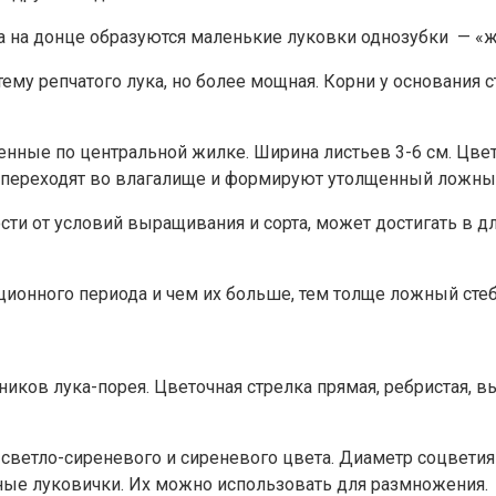
 а на донце образуются маленькие луковки однозубки — «
ему репчатого лука, но более мощная. Корни у основания 
енные по центральной жилке. Ширина листьев 3-6 см. Цвет
 переходят во влагалище и формируют утолщенный ложный
и от условий выращивания и сорта, может достигать в длин
ционного периода и чем их больше, тем толще ложный стеб
ников лука-порея. Цветочная стрелка прямая, ребристая, в
 светло-сиреневого и сиреневого цвета. Диаметр соцветия 
ные луковички. Их можно использовать для размножения.