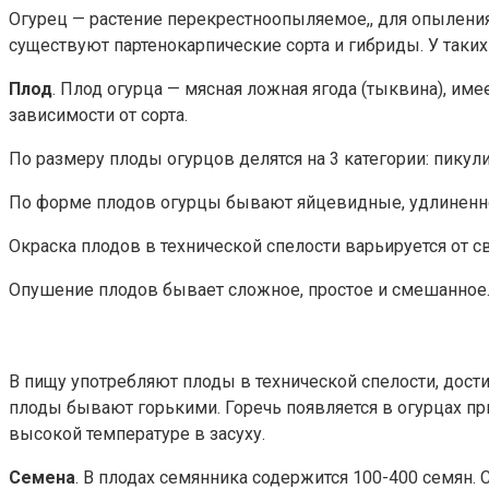
Огурец — растение перекрестноопыляемое,, для опыления
существуют партенокарпические сорта и гибриды. У таки
Плод
. Плод огурца — мясная ложная ягода (тыквина), име
зависимости от сорта.
По размеру плоды огурцов делятся на 3 категории: пикули 
По форме плодов огурцы бывают яйцевидные, удлиненно
Окраска плодов в технической спелости варьируется от с
Опушение плодов бывает сложное, простое и смешанное.
В пищу употребляют плоды в технической спелости, дос
плоды бывают горькими. Горечь появляется в огурцах при
высокой температуре в засуху.
Семена
. В плодах семянника содержится 100-400 семян.