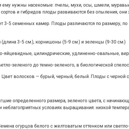
 ему нужны насекомые: пчелы, мухи, осы, шмели, муравьи
х сортов и гибридов плоды развиваются без опыления, они
ет 3-5 семенных камер. Плоды различаются по размеру, по 
(длина 3-5 см.), корнишоны (5-9 см.) и зеленцы (9-30 см.)
-яйцевидные, цилиндрические, удлиненно-овальные, вер
ветло-зеленого до темно-зеленого, в биологической спелос
 Цвет волосков — бурый, черный, белый. Плоды с черной 
тигшие определенного размера, зеленого цвета, с начина
 неблагоприятных условиях выращивания: низкой температу
 Семена огурцов белого с желтоватым оттенком или светл