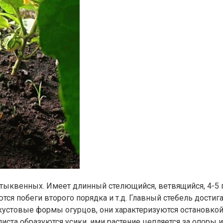
 тыквенных. Имеет длинный стелющийся, ветвящийся, 4-5 
тся побеги второго порядка и т.д. Главный стебель достиг
устовые формы огурцов, они характеризуются остановкой 
6 листа образуются усики, ими растение цепляется за опоры