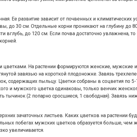
енная. Ее развитие зависит от почвенных и климатических 
вы, до 30 см. Отдельные корни проникают на глубину до 80
сти вглубь, до 120 см. Если почва достаточно увлажнена, т
корней.
и цветками. На растении формируются женские, мужские 
тянутой завязью на короткой плодоножке. Завязь трехлеп
к, содержащих пыльцу. Цветки собраны в соцветия по 5-7
кого и мужского цветка одинаковы, только венчик женског
ть тычинок (2 попарно сросшиеся, 1 свободная). Завязь н
верхних зачаточных листьев. Каких цветков на растении бу
льных побегах мужских цветков образуется больше, чем же
зко увеличивается.