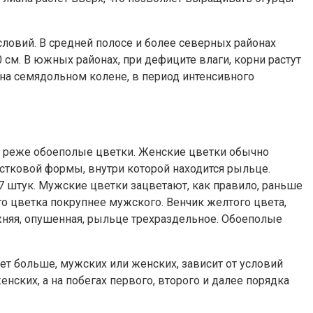
условий. В средней полосе и более северных районах
 см. В южных районах, при дефиците влаги, корни растут
о на семядольном колене, в период интенсивного
и реже обоеполые цветки. Женские цветки обычно
естковой формы, внутри которой находится рыльце.
 штук. Мужские цветки зацветают, как правило, раньше
о цветка покрупнее мужского. Венчик желтого цвета,
ижняя, опушенная, рыльце трехраздельное. Обоеполые
дет больше, мужских или женских, зависит от условий
нских, а на побегах первого, второго и далее порядка