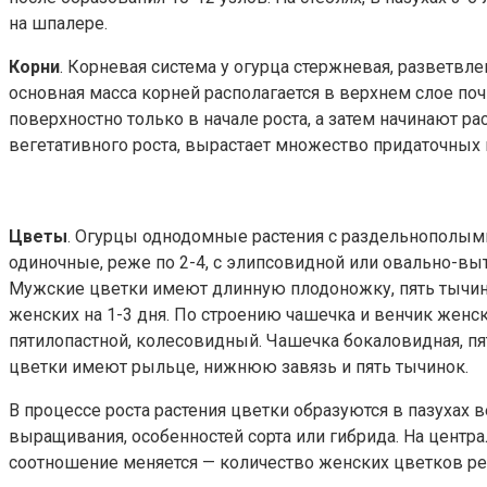
на шпалере.
Корни
. Корневая система у огурца стержневая, разветвл
основная масса корней располагается в верхнем слое поч
поверхностно только в начале роста, а затем начинают ра
вегетативного роста, вырастает множество придаточных 
Цветы
. Огурцы однодомные растения с раздельнополым
одиночные, реже по 2-4, с элипсовидной или овально-вы
Мужские цветки имеют длинную плодоножку, пять тычино
женских на 1-3 дня. По строению чашечка и венчик женс
пятилопастной, колесовидный. Чашечка бокаловидная, пя
цветки имеют рыльце, нижнюю завязь и пять тычинок.
В процессе роста растения цветки образуются в пазухах 
выращивания, особенностей сорта или гибрида. На центра
соотношение меняется — количество женских цветков ре