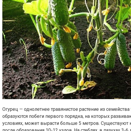
Огурец — однолетнее травянистое растение из семейства
образуются побеги первого порядка, на которых развиваю
условиях, может вырасти больше 5 метров. Существуют к
после образования 10-12 узлов. На стеблях, в пазухах 3-