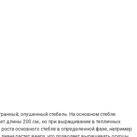
гранный, опушенный стебель. На основном стебле
ает длины 200 см., но при выращивании в тепличных
роста основного стебля в определенной фазе, например
 и лиана растет вверх, что позволяет выращивать огурцы