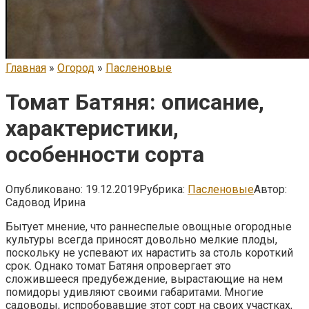
Главная
»
Огород
»
Пасленовые
Томат Батяня: описание,
характеристики,
особенности сорта
Опубликовано:
19.12.2019
Рубрика:
Пасленовые
Автор:
Садовод Ирина
Бытует мнение, что раннеспелые овощные огородные
культуры всегда приносят довольно мелкие плоды,
поскольку не успевают их нарастить за столь короткий
срок. Однако томат Батяня опровергает это
сложившееся предубеждение, вырастающие на нем
помидоры удивляют своими габаритами. Многие
садоводы, испробовавшие этот сорт на своих участках,