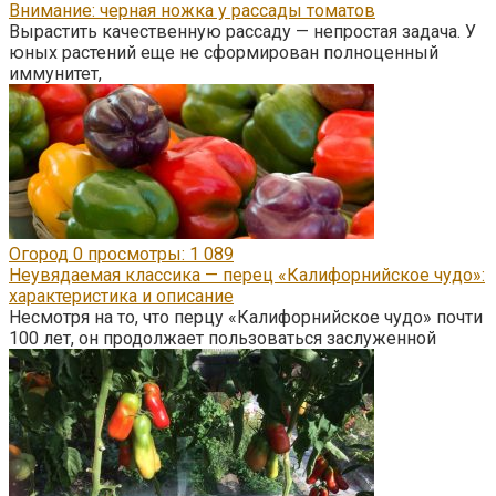
Внимание: черная ножка у рассады томатов
Вырастить качественную рассаду — непростая задача. У
юных растений еще не сформирован полноценный
иммунитет,
Огород
0
просмотры: 1 089
Неувядаемая классика — перец «Калифорнийское чудо»:
характеристика и описание
Несмотря на то, что перцу «Калифорнийское чудо» почти
100 лет, он продолжает пользоваться заслуженной