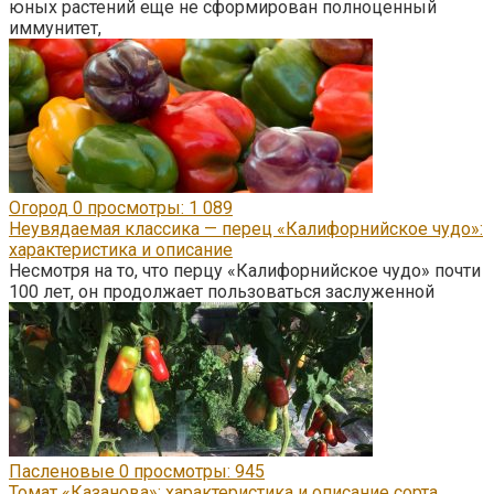
юных растений еще не сформирован полноценный
иммунитет,
Огород
0
просмотры: 1 089
Неувядаемая классика — перец «Калифорнийское чудо»:
характеристика и описание
Несмотря на то, что перцу «Калифорнийское чудо» почти
100 лет, он продолжает пользоваться заслуженной
Пасленовые
0
просмотры: 945
Томат «Казанова»: характеристика и описание сорта