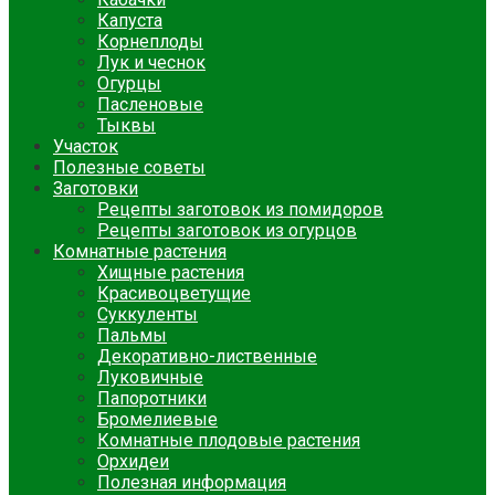
Капуста
Корнеплоды
Лук и чеснок
Огурцы
Пасленовые
Тыквы
Участок
Полезные советы
Заготовки
Рецепты заготовок из помидоров
Рецепты заготовок из огурцов
Комнатные растения
Хищные растения
Красивоцветущие
Суккуленты
Пальмы
Декоративно-лиственные
Луковичные
Папоротники
Бромелиевые
Комнатные плодовые растения
Орхидеи
Полезная информация