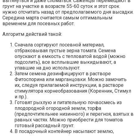
вытянуться и даже сломаться. Саженцы перемещают в
грунт на участке в возрасте 55-60 суток и этот срок
нужно отсчитать назад от предполагаемого дня высадки.
Середина марта считается самым оптимальным
временем для посевных работ.
Алгоритм действий такой:
Сначала сортируют посевной материал,
отбраковывая пустые зерна томата. Семена
опускают в емкость с тепловатой водой (можно
подсолить), все всплывшие выкидывают, а
упавшие на дно используют.
Затем семена дезинфицируют в растворе
Фитоспорина или марганцовки. Можно замочить
их, следуя прилагаемой инструкции, в растворе
стимулятора корнеобразования (Коренник, Стимул
и пр.).
Готовят рыхлую и питательную почвосмесь из
плодородной огородной земли, торфа
(предпочтительнее низинного) и перегноя, взятых в
равных частях. Можно приобрести для томатов
готовый рассадный грунт.
В посадочный контейнер насыпают землю,