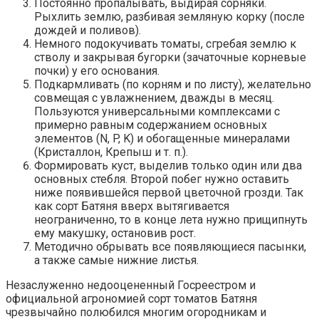
Постоянно пропалывать, выдирая сорняки.
Рыхлить землю, разбивая земляную корку (после
дождей и поливов).
Немного подокучивать томаты, сгребая землю к
стволу и закрывая бугорки (зачаточные корневые
почки) у его основания.
Подкармливать (по корням и по листу), желательно
совмещая с увлажнением, дважды в месяц.
Пользуются универсальными комплексами с
примерно равным содержанием основных
элементов (N, P, K) и обогащенные минералами
(Кристаллон, Крепыш и т. п.).
Формировать куст, выделив только один или два
основных стебля. Второй побег нужно оставить
ниже появившейся первой цветочной грозди. Так
как сорт Батяня вверх вытягивается
неограниченно, то в конце лета нужно прищипнуть
ему макушку, остановив рост.
Методично обрывать все появляющиеся пасынки,
а также самые нижние листья.
Незаслуженно недооцененный Госреестром и
официальной агрономией сорт томатов Батяня
чрезвычайно полюбился многим огородникам и