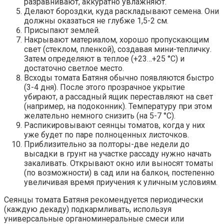
разравнивают, аккуратно увлажняют.
Делают бороздки, куда раскладывают семена. Они
должны оказаться не глубже 1,5-2 см.
Присыпают землей.
Накрывают материалом, хорошо пропускающим
свет (стеклом, пленкой), создавая мини-тепличку.
Затем определяют в теплое (+23…+25 °C) и
достаточно светлое место.
Всходы томата Батяня обычно появляются быстро
(3-4 дня). После этого прозрачное укрытие
убирают, а рассадный ящик переставляют на свет
(например, на подоконник). Температуру при этом
желательно немного снизить (на 5-7 °C).
Распикировывают сеянцы томатов, когда у них
уже будет по паре полноценных листочков.
Приблизительно за полторы-две недели до
высадки в грунт на участке рассаду нужно начать
закаливать. Открывают окно или выносят томаты
(по возможности) в сад или на балкон, постепенно
увеличивая время приучения к уличным условиям.
Сеянцы томата Батяня рекомендуется периодически
(каждую декаду) подкармливать, используя
универсальные органоминеральные смеси или