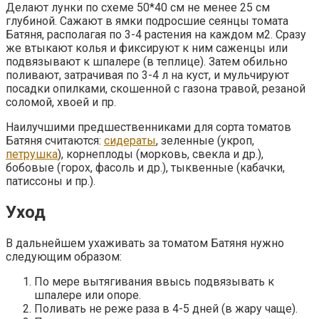
Делают лунки по схеме 50*40 см не менее 25 см
глубиной. Сажают в ямки подросшие сеянцы томата
Батяня, располагая по 3-4 растения на каждом м2. Сразу
же втыкают колья и фиксируют к ним саженцы или
подвязывают к шпалере (в теплице). Затем обильно
поливают, затрачивая по 3-4 л на куст, и мульчируют
посадки опилками, скошенной с газона травой, резаной
соломой, хвоей и пр.
Наилучшими предшественниками для сорта томатов
Батяня считаются:
сидераты
, зеленные (укроп,
петрушка
), корнеплоды (морковь, свекла и др.),
бобовые (горох, фасоль и др.), тыквенные (кабачки,
патиссоны и пр.).
Уход
В дальнейшем ухаживать за томатом Батяня нужно
следующим образом:
По мере вытягивания ввысь подвязывать к
шпалере или опоре.
Поливать не реже раза в 4-5 дней (в жару чаще).