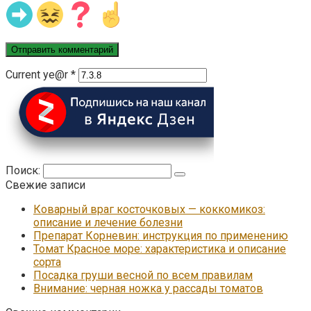
Current ye@r
*
Поиск:
Свежие записи
Коварный враг косточковых — коккомикоз:
описание и лечение болезни
Препарат Корневин: инструкция по применению
Томат Красное море: характеристика и описание
сорта
Посадка груши весной по всем правилам
Внимание: черная ножка у рассады томатов