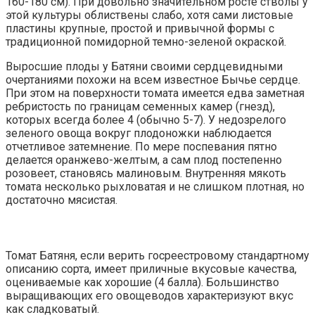
160-180 см). При довольно значительном росте стволы у
этой культуры облиствены слабо, хотя сами листовые
пластины крупные, простой и привычной формы с
традиционной помидорной темно-зеленой окраской.
Выросшие плоды у Батяни своими сердцевидными
очертаниями похожи на всем известное Бычье сердце.
При этом на поверхности томата имеется едва заметная
ребристость по границам семенных камер (гнезд),
которых всегда более 4 (обычно 5-7). У недозрелого
зеленого овоща вокруг плодоножки наблюдается
отчетливое затемнение. По мере поспевания пятно
делается оранжево-желтым, а сам плод постепенно
розовеет, становясь малиновым. Внутренняя мякоть
томата несколько рыхловатая и не слишком плотная, но
достаточно мясистая.
Томат Батяня, если верить госреестровому стандартному
описанию сорта, имеет приличные вкусовые качества,
оцениваемые как хорошие (4 балла). Большинство
выращивающих его овощеводов характеризуют вкус
как сладковатый.