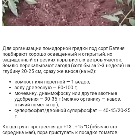
Для организации помидорной грядки под сорт Батяня
подбирают хорошо освещенный и открытый, но
защищенный от резких порывистых ветров участок.
Землю перекапывают загодя (хотя бы за 2-3 недели) на
глубину 20-25 см, сразу же внося (на м2):
компост или перегной — 1 ведро;
золу древесную — 80-100 г;
мочевину, диаммофоску или другие азотные
удобрения — 30-35 г (можно органику — навоз,
птичий помет и пр.);
суперфосфат/двойной суперфосфат — 40-45/20-25
г.
Когда грунт прогреется до +13…+15 °C (обычно это
середина мая), пора приступать к посадке томатов.