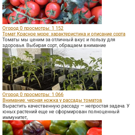
Огород
0
просмотры: 1 152
Томат Красное море: характеристика и описание сорта
Томаты мы ценим за отличный вкус и пользу для
здоровья. Выбирая сорт, обращаем внимание
Огород
0
просмотры: 1 066
Внимание: черная ножка у рассады томатов
Вырастить качественную рассаду — непростая задача. У
юных растений еще не сформирован полноценный
иммунитет,