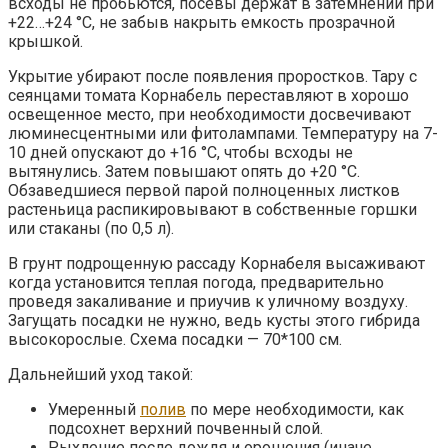
всходы не пробьются, посевы держат в затемнении при
+22…+24 °C, не забыв накрыть емкость прозрачной
крышкой.
Укрытие убирают после появления проростков. Тару с
сеянцами томата Корнабель переставляют в хорошо
освещенное место, при необходимости досвечивают
люминесцентными или фитолампами. Температуру на 7-
10 дней опускают до +16 °C, чтобы всходы не
вытянулись. Затем повышают опять до +20 °C.
Обзаведшиеся первой парой полноценных листков
растеньица распикировывают в собственные горшки
или стаканы (по 0,5 л).
В грунт подрощенную рассаду Корнабеля высаживают
когда установится теплая погода, предварительно
проведя закаливание и приучив к уличному воздуху.
Загущать посадки не нужно, ведь кусты этого гибрида
высокорослые. Схема посадки — 70*100 см.
Дальнейший уход такой:
Умеренный
полив
по мере необходимости, как
подсохнет верхний почвенный слой.
Рыхление после дождя и орошения (иначе