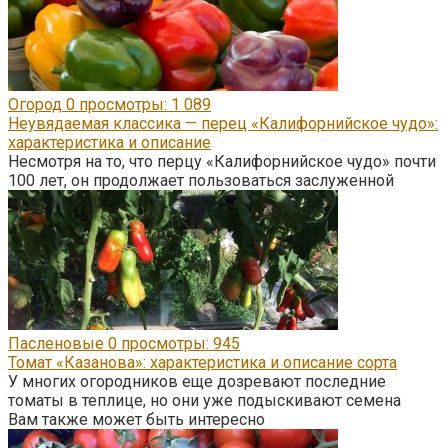
Огород
0
просмотры: 1 089
Неувядаемая классика — перец «Калифорнийское чудо»:
характеристика и описание
Несмотря на то, что перцу «Калифорнийское чудо» почти
100 лет, он продолжает пользоваться заслуженной
Пасленовые
0
просмотры: 945
Томат «Казанова»: характеристика и описание сорта
У многих огородников еще дозревают последние
томаты в теплице, но они уже подыскивают семена
Вам также может быть интересно