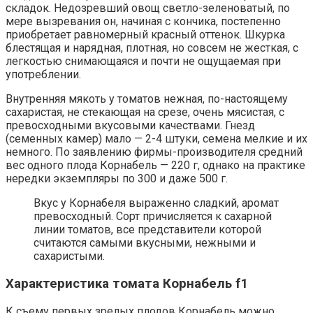
складок. Недозревший овощ светло-зеленоватый, по
мере вызревания он, начиная с кончика, постепенно
приобретает равномерный красный оттенок. Шкурка
блестящая и нарядная, плотная, но совсем не жесткая, с
легкостью снимающаяся и почти не ощущаемая при
употреблении.
Внутренняя мякоть у томатов нежная, по-настоящему
сахаристая, не стекающая на срезе, очень мясистая, с
превосходными вкусовыми качествами. Гнезд
(семенных камер) мало — 2-4 штуки, семена мелкие и их
немного. По заявлению фирмы-производителя средний
вес одного плода Корнабель — 220 г, однако на практике
нередки экземпляры по 300 и даже 500 г.
Вкус у Корнабеля выраженно сладкий, аромат
превосходный. Сорт причисляется к сахарной
линии томатов, все представители которой
считаются самыми вкусными, нежными и
сахаристыми.
Характеристика томата Корнабель f1
К съему первых зрелых плодов Корнабель можно