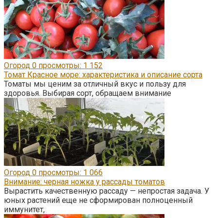
Огород
0
просмотры: 1 152
Томат Красное море: характеристика и описание сорта
Томаты мы ценим за отличный вкус и пользу для
здоровья. Выбирая сорт, обращаем внимание
Огород
0
просмотры: 1 066
Внимание: черная ножка у рассады томатов
Вырастить качественную рассаду — непростая задача. У
юных растений еще не сформирован полноценный
иммунитет,