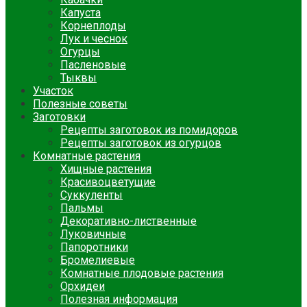
Капуста
Корнеплоды
Лук и чеснок
Огурцы
Пасленовые
Тыквы
Участок
Полезные советы
Заготовки
Рецепты заготовок из помидоров
Рецепты заготовок из огурцов
Комнатные растения
Хищные растения
Красивоцветущие
Суккуленты
Пальмы
Декоративно-лиственные
Луковичные
Папоротники
Бромелиевые
Комнатные плодовые растения
Орхидеи
Полезная информация