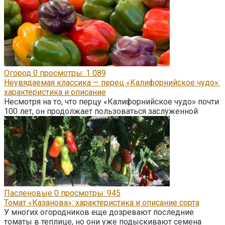
Огород
0
просмотры: 1 089
Неувядаемая классика — перец «Калифорнийское чудо»:
характеристика и описание
Несмотря на то, что перцу «Калифорнийское чудо» почти
100 лет, он продолжает пользоваться заслуженной
Пасленовые
0
просмотры: 945
Томат «Казанова»: характеристика и описание сорта
У многих огородников еще дозревают последние
томаты в теплице, но они уже подыскивают семена