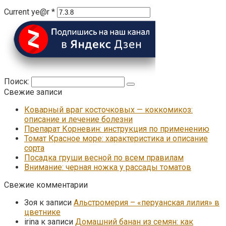
Current ye@r
*
Поиск:
Свежие записи
Коварный враг косточковых — коккомикоз:
описание и лечение болезни
Препарат Корневин: инструкция по применению
Томат Красное море: характеристика и описание
сорта
Посадка груши весной по всем правилам
Внимание: черная ножка у рассады томатов
Свежие комментарии
Зоя
к записи
Альстромерия – «перуанская лилия» в
цветнике
irina
к записи
Домашний банан из семян: как