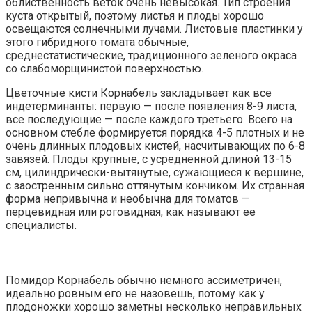
облиственность веток очень невысокая. Тип строения
куста открытый, поэтому листья и плоды хорошо
освещаются солнечными лучами. Листовые пластинки у
этого гибридного томата обычные,
среднестатистические, традиционного зеленого окраса
со слабоморщинистой поверхностью.
Цветочные кисти Корнабель закладывает как все
индетерминанты: первую — после появления 8-9 листа,
все последующие — после каждого третьего. Всего на
основном стебле формируется порядка 4-5 плотных и не
очень длинных плодовых кистей, насчитывающих по 6-8
завязей. Плоды крупные, с усредненной длиной 13-15
см, цилиндрически-вытянутые, сужающиеся к вершине,
с заостренным сильно оттянутым кончиком. Их странная
форма непривычна и необычна для томатов —
перцевидная или роговидная, как называют ее
специалисты.
Помидор Корнабель обычно немного ассиметричен,
идеально ровным его не назовешь, потому как у
плодоножки хорошо заметны несколько неправильных