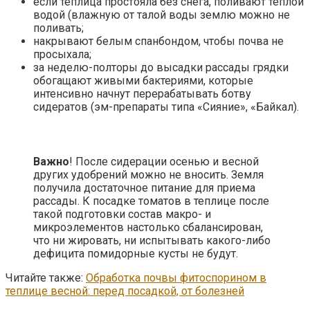
если теплица простояла без снега, поливают теплой
водой (влажную от талой воды землю можно не
поливать;
накрывают белым спанбондом, чтобы почва не
просыхала;
за неделю-полторы до высадки рассады грядки
обогащают живыми бактериями, которые
интенсивно начнут перерабатывать ботву
сидератов (эм-препараты типа «Сияние», «Байкал).
Важно
! После сидерации осенью и весной
других удобрений можно не вносить. Земля
получила достаточное питание для приема
рассады. К посадке томатов в теплице после
такой подготовки состав макро- и
микроэлементов настолько сбалансирован,
что ни жировать, ни испытывать какого-либо
дефицита помидорные кусты не будут.
Читайте также:
Обработка почвы фитоспорином в
теплице весной: перед посадкой, от болезней