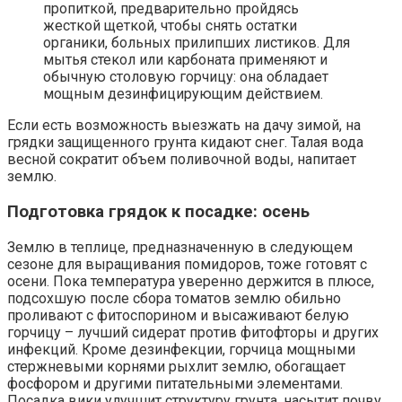
пропиткой, предварительно пройдясь
жесткой щеткой, чтобы снять остатки
органики, больных прилипших листиков. Для
мытья стекол или карбоната применяют и
обычную столовую горчицу: она обладает
мощным дезинфицирующим действием.
Если есть возможность выезжать на дачу зимой, на
грядки защищенного грунта кидают снег. Талая вода
весной сократит объем поливочной воды, напитает
землю.
Подготовка грядок к посадке: осень
Землю в теплице, предназначенную в следующем
сезоне для выращивания помидоров, тоже готовят с
осени. Пока температура уверенно держится в плюсе,
подсохшую после сбора томатов землю обильно
проливают с фитоспорином и высаживают белую
горчицу – лучший сидерат против фитофторы и других
инфекций. Кроме дезинфекции, горчица мощными
стержневыми корнями рыхлит землю, обогащает
фосфором и другими питательными элементами.
Посадка вики улучшит структуру грунта, насытит почву