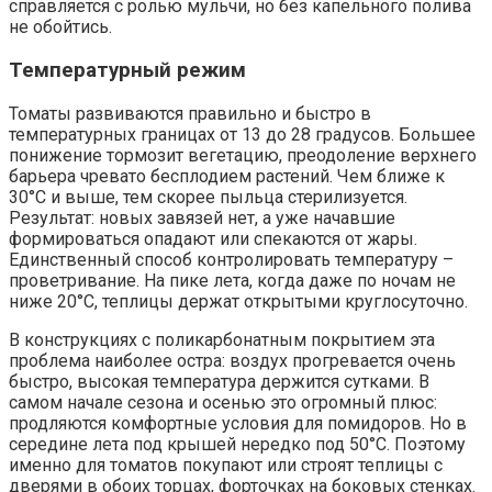
справляется с ролью мульчи, но без капельного полива
не обойтись.
Температурный режим
Томаты развиваются правильно и быстро в
температурных границах от 13 до 28 градусов. Большее
понижение тормозит вегетацию, преодоление верхнего
барьера чревато бесплодием растений. Чем ближе к
30°С и выше, тем скорее пыльца стерилизуется.
Результат: новых завязей нет, а уже начавшие
формироваться опадают или спекаются от жары.
Единственный способ контролировать температуру –
проветривание. На пике лета, когда даже по ночам не
ниже 20°С, теплицы держат открытыми круглосуточно.
В конструкциях с поликарбонатным покрытием эта
проблема наиболее остра: воздух прогревается очень
быстро, высокая температура держится сутками. В
самом начале сезона и осенью это огромный плюс:
продляются комфортные условия для помидоров. Но в
середине лета под крышей нередко под 50°С. Поэтому
именно для томатов покупают или строят теплицы с
дверями в обоих торцах, форточках на боковых стенках.