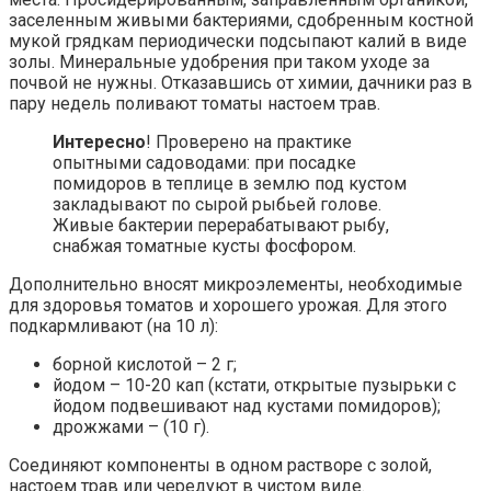
заселенным живыми бактериями, сдобренным костной
мукой грядкам периодически подсыпают калий в виде
золы. Минеральные удобрения при таком уходе за
почвой не нужны. Отказавшись от химии, дачники раз в
пару недель поливают томаты настоем трав.
Интересно
! Проверено на практике
опытными садоводами: при посадке
помидоров в теплице в землю под кустом
закладывают по сырой рыбьей голове.
Живые бактерии перерабатывают рыбу,
снабжая томатные кусты фосфором.
Дополнительно вносят микроэлементы, необходимые
для здоровья томатов и хорошего урожая. Для этого
подкармливают (на 10 л):
борной кислотой – 2 г;
йодом – 10-20 кап (кстати, открытые пузырьки с
йодом подвешивают над кустами помидоров);
дрожжами – (10 г).
Соединяют компоненты в одном растворе с золой,
настоем трав или чередуют в чистом виде.