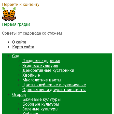
Перейти к контенту
Первая грядка
Советы от садовода со стажем
О сайте
Карта сайта
Сад
Плодовые деревья
Ягодные культуры
Декоративные кустарники
Хвойные
Многолетние цветы
Цветы клубневые и луковичные
Однолетние и двухлетние цветы
Огород
Бахчевые культуры
Бобовые культуры
Зеленые культуры
Кабачки