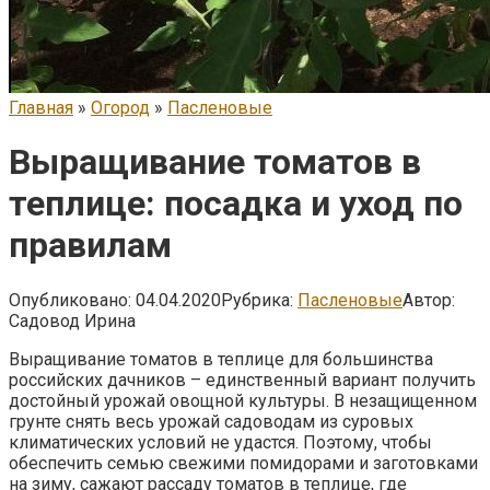
Главная
»
Огород
»
Пасленовые
Выращивание томатов в
теплице: посадка и уход по
правилам
Опубликовано:
04.04.2020
Рубрика:
Пасленовые
Автор:
Садовод Ирина
Выращивание томатов в теплице для большинства
российских дачников – единственный вариант получить
достойный урожай овощной культуры. В незащищенном
грунте снять весь урожай садоводам из суровых
климатических условий не удастся. Поэтому, чтобы
обеспечить семью свежими помидорами и заготовками
на зиму, сажают рассаду томатов в теплице, где