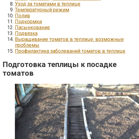
Уход за томатами в теплице
Температурный режим
Полив
Подкормки
Пасынкование
Подвязка
Выращивание томатов в теплице: возможные
проблемы
Профилактика заболеваний томатов в теплице
Подготовка теплицы к посадке
томатов