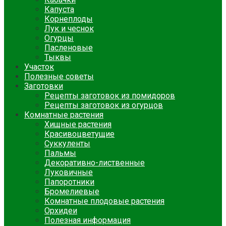
Капуста
Корнеплоды
Лук и чеснок
Огурцы
Пасленовые
Тыквы
Участок
Полезные советы
Заготовки
Рецепты заготовок из помидоров
Рецепты заготовок из огурцов
Комнатные растения
Хищные растения
Красивоцветущие
Суккуленты
Пальмы
Декоративно-лиственные
Луковичные
Папоротники
Бромелиевые
Комнатные плодовые растения
Орхидеи
Полезная информация