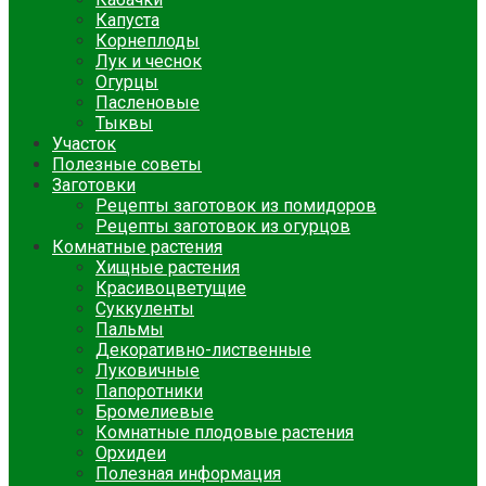
Капуста
Корнеплоды
Лук и чеснок
Огурцы
Пасленовые
Тыквы
Участок
Полезные советы
Заготовки
Рецепты заготовок из помидоров
Рецепты заготовок из огурцов
Комнатные растения
Хищные растения
Красивоцветущие
Суккуленты
Пальмы
Декоративно-лиственные
Луковичные
Папоротники
Бромелиевые
Комнатные плодовые растения
Орхидеи
Полезная информация