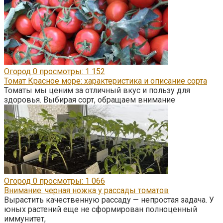
Огород
0
просмотры: 1 152
Томат Красное море: характеристика и описание сорта
Томаты мы ценим за отличный вкус и пользу для
здоровья. Выбирая сорт, обращаем внимание
Огород
0
просмотры: 1 066
Внимание: черная ножка у рассады томатов
Вырастить качественную рассаду — непростая задача. У
юных растений еще не сформирован полноценный
иммунитет,