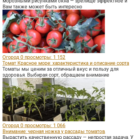
морозными рисунками окна — зрелище эффектное и
Вам также может быть интересно
Огород
0
просмотры: 1 152
Томат Красное море: характеристика и описание сорта
Томаты мы ценим за отличный вкус и пользу для
здоровья. Выбирая сорт, обращаем внимание
Огород
0
просмотры: 1 066
Внимание: черная ножка у рассады томатов
Вырастить качественную рассаду — непростая задача. У