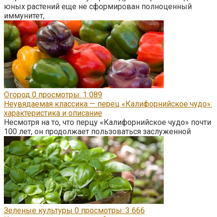
юных растений еще не сформирован полноценный
иммунитет,
Огород
0
просмотры: 1 089
Неувядаемая классика — перец «Калифорнийское чудо»:
характеристика и описание
Несмотря на то, что перцу «Калифорнийское чудо» почти
100 лет, он продолжает пользоваться заслуженной
Зеленые культуры
0
просмотры: 3 666