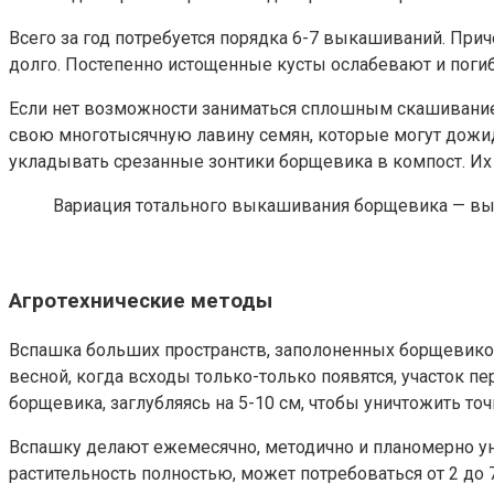
Всего за год потребуется порядка 6-7 выкашиваний. При
долго. Постепенно истощенные кусты ослабевают и поги
Если нет возможности заниматься сплошным скашиванием
свою многотысячную лавину семян, которые могут дожида
укладывать срезанные зонтики борщевика в компост. Их н
Вариация тотального выкашивания борщевика — вы
Агротехнические методы
Вспашка больших пространств, заполоненных борщевико
весной, когда всходы только-только появятся, участок 
борщевика, заглубляясь на 5-10 см, чтобы уничтожить точ
Вспашку делают ежемесячно, методично и планомерно ун
растительность полностью, может потребоваться от 2 до 