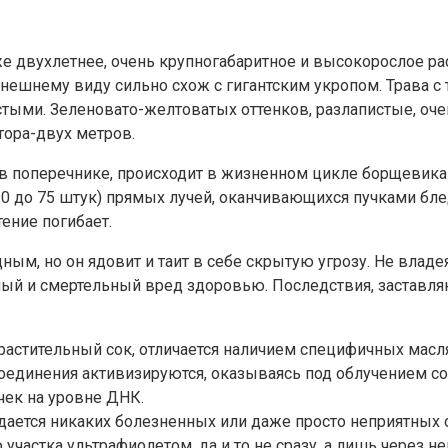
е двухлетнее, очень крупногабаритное и высокорослое ра
 внешнему виду сильно схож с гигантским укропом. Трава 
тыми. Зеленовато-желтоватых оттенков, разлапистые, оче
тора-двух метров.
м в поперечнике, происходит в жизненном цикле борщевик
30 до 75 штук) прямых лучей, оканчивающихся пучками б
ение погибает.
м, но он ядовит и таит в себе скрытую угрозу. Не владе
имый и смертельный вред здоровью. Последствия, застав
 растительный сок, отличается наличием специфичных мас
 соединения активизируются, оказываясь под облучением 
ек на уровне ДНК.
дается никаких болезненных или даже просто неприятных
участка ультрафиолетом, да и то не сразу, а лишь через н