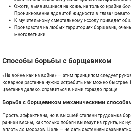
Ожоги, выявившиеся на коже, не только крайне боле
Проникновение ядовитой жидкости в глаза чревато 
К мучительному смертельному исходу приведет об
Произрастая на любых территориях борщевик, очен
многолетники.
Способы борьбы с борщевиком
«На войне как на войне» — этим принципом следует рук
коварное растение нужно истребить как можно быстрее. 
цветения далеко, справиться в ними гораздо проще.
Борьба с борщевиком механическими способа
Проста, эффективна, но в высшей степени трудоемка б
ранней весны, как только побеги вылезут из грунта, их н
вплоть до морозов. Цель — не дать растениям развиватьс