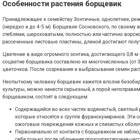
Особенности растения борщевик
Принадлежащее к семейству Зонтичные, однолетнее, реж
(нередко и до 4-5 м). Борщевик Сосновского, по своему
стеблями, шероховатыми, полностью или частично ворсис
рассеченные листовые пластины, длиной достигают полу
Цветение в виде огромного зонтика, достигающего 0,8 
соцветие борщевика составлено из многочисленных (от 
цветочков. После созревания и выбрасывания семян раст
Неопытному человеку борщевик кажется вполне безобидны
культуры, можно нанести серьезный, а порой непоправ
борщевиком, состоят в следующем:
Содержащийся во всех частях водянистый, светлый
которые относятся к группе фуранокумаринов. Эти
ожоговые повреждения кожных и слизистых оболоч
Первоначально от контакта с борщевиком не наблю
себя только после облучения проконтактировавшего 