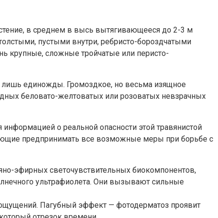
стение, в среднем в высь вытягивающееся до 2-3 м
с толстыми, пустыми внутри, ребристо-бороздчатыми
нь крупные, сложные тройчатые или перисто-
а лишь единожды. Громоздкое, но весьма изящное
ледных беловато-желтоватых или розоватых невзрачных
я информацией о реальной опасности этой травянистой
ляющие предпринимать все возможные меры при борьбе с
ляно-эфирных светочувствительных биокомпонентов,
солнечного ультрафиолета. Они вызывают сильные
 ощущений. Пагубный эффект — фотодерматоз проявит
екоторый отрезок времени.