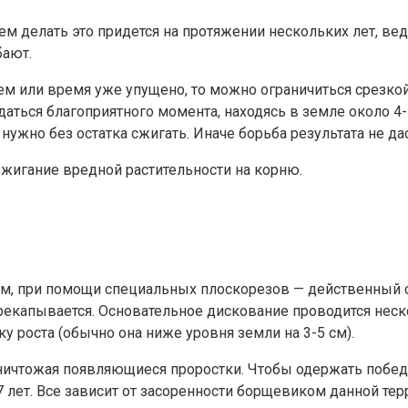
чем делать это придется на протяжении нескольких лет, в
бают.
 или время уже упущено, то можно ограничиться срезкой
ться благоприятного момента, находясь в земле около 4-5
ужно без остатка сжигать. Иначе борьба результата не дас
жигание вредной растительности на корню.
м, при помощи специальных плоскорезов — действенный с
перекапывается. Основательное дискование проводится не
ку роста (обычно она ниже уровня земли на 3-5 см).
ичтожая появляющиеся проростки. Чтобы одержать победу
7 лет. Все зависит от засоренности борщевиком данной тер