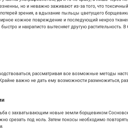
зненны, но и неважно заживают из-за того, что токсичный
потерей зрения, а вдыхание пыльцы цветущего борщевика
ширное кожное повреждение и последующий некроз тканей
ь быстро и нахраписто вытесняет другую растительность.
оводствоваться, рассматривая все возможные методы нас
Крайне важно не дать ему возможности размножиться, разм
ми
орьба с захватывающим новые земли борщевиком Сосновс
ужно срезать под ноль. Затем покосы необходимо повторять
я.