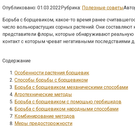
Опубликовано:
01.03.2022
Рубрика:
Полезные советы
Авто
Борьба с борщевиком, какое-то время ранее считавшегос
число вольнорастущих сорных растений.
Они составляют к
представители флоры, которые обнаруживают реальную 
контакт с которым чреват негативными последствиями д
Содержание
Особенности растения борщевик
Способы борьбы с борщевиком
Борьба с борщевиком механическими способами
Агротехнические методы
Борьба с борщевиком с помощью гербицидов
Борьба с борщевиком народными способами
Комбинирование методов
Меры предосторожности