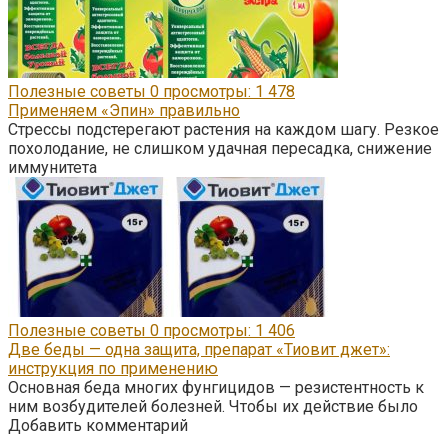
Полезные советы
0
просмотры: 1 478
Применяем «Эпин» правильно
Стрессы подстерегают растения на каждом шагу. Резкое
похолодание, не слишком удачная пересадка, снижение
иммунитета
Полезные советы
0
просмотры: 1 406
Две беды — одна защита, препарат «Тиовит джет»:
инструкция по применению
Основная беда многих фунгицидов — резистентность к
ним возбудителей болезней. Чтобы их действие было
Добавить комментарий