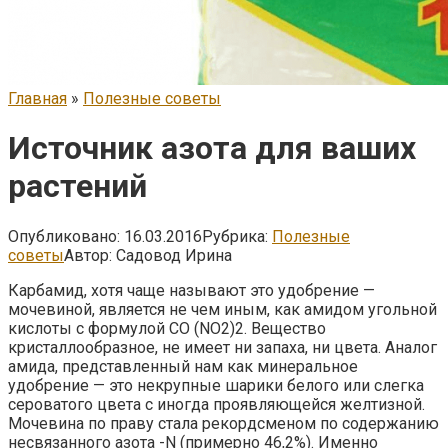
Главная
»
Полезные советы
Источник азота для ваших
растений
Опубликовано:
16.03.2016
Рубрика:
Полезные
советы
Автор:
Садовод Ирина
Карбамид, хотя чаще называют это удобрение —
мочевиной, является не чем иным, как амидом угольной
кислоты с формулой CO (NO2)2. Вещество
кристаллообразное, не имеет ни запаха, ни цвета. Аналог
амида, представленный нам как минеральное
удобрение — это некрупные шарики белого или слегка
сероватого цвета с иногда проявляющейся желтизной.
Мочевина по праву стала рекордсменом по содержанию
несвязанного азота -N (примерно 46,2%). Именно