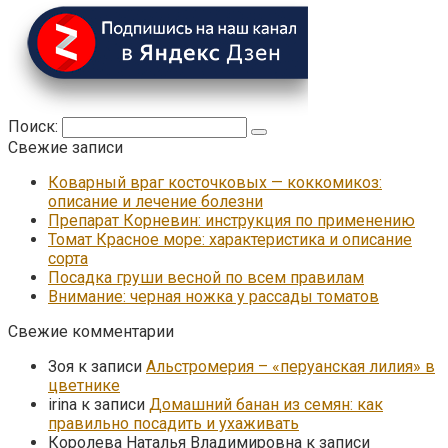
Поиск:
Свежие записи
Коварный враг косточковых — коккомикоз:
описание и лечение болезни
Препарат Корневин: инструкция по применению
Томат Красное море: характеристика и описание
сорта
Посадка груши весной по всем правилам
Внимание: черная ножка у рассады томатов
Свежие комментарии
Зоя
к записи
Альстромерия – «перуанская лилия» в
цветнике
irina
к записи
Домашний банан из семян: как
правильно посадить и ухаживать
Королева Наталья Владимировна
к записи