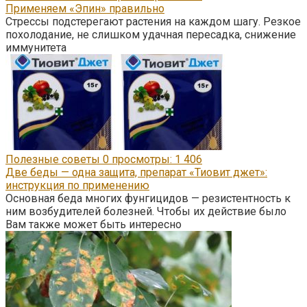
Применяем «Эпин» правильно
Стрессы подстерегают растения на каждом шагу. Резкое
похолодание, не слишком удачная пересадка, снижение
иммунитета
Полезные советы
0
просмотры: 1 406
Две беды — одна защита, препарат «Тиовит джет»:
инструкция по применению
Основная беда многих фунгицидов — резистентность к
ним возбудителей болезней. Чтобы их действие было
Вам также может быть интересно