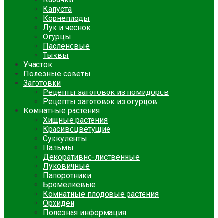
Капуста
Корнеплоды
Лук и чеснок
Огурцы
Пасленовые
Тыквы
Участок
Полезные советы
Заготовки
Рецепты заготовок из помидоров
Рецепты заготовок из огурцов
Комнатные растения
Хищные растения
Красивоцветущие
Суккуленты
Пальмы
Декоративно-лиственные
Луковичные
Папоротники
Бромелиевые
Комнатные плодовые растения
Орхидеи
Полезная информация