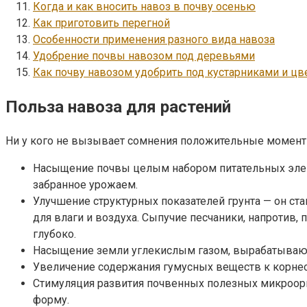
Когда и как вносить навоз в почву осенью
Как приготовить перегной
Особенности применения разного вида навоза
Удобрение почвы навозом под деревьями
Как почву навозом удобрить под кустарниками и цв
Польза навоза для растений
Ни у кого не вызывает сомнения положительные моменты
Насыщение почвы целым набором питательных элемен
забранное урожаем.
Улучшение структурных показателей грунта — он с
для влаги и воздуха. Сыпучие песчаники, напротив
глубоко.
Насыщение земли углекислым газом, вырабатывающ
Увеличение содержания гумусных веществ к корне
Стимуляция развития почвенных полезных микроор
форму.