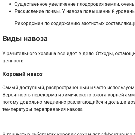
Существенное увеличение плодородия земли, очен
Раскисление почвы. У навоза повышенный уровень 
Рекордсмен по содержанию азотистых составляющих 
Виды навоза
У рачительного хозяина все идет в дело. Отходы, оста
ценность.
Коровий навоз
Самый доступный, распространенный и часто используемы
Вероятность перекорма и химического ожога корней амм
потому довольно медленно разлагающийся и дольше возд
температуры перепревания навоза.
В глинистых субстратах коровяк сохраняет эффективное в