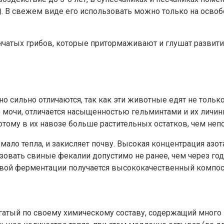
в). В свежем виде его использовать можно только на осв
чатых грибов, которые притормаживают и глушат развити
о сильно отличаются, так как эти животные едят не тольк
 мочи, отличается насыщенностью гельминтами и их личин
потому в их навозе больше растительных остатков, чем не
 мало тепла, и закисляет почву. Высокая концентрация аз
ьзовать свиные фекалии допустимо не ранее, чем через г
овой ферментации получается высококачественный компос
гатый по своему химическому составу, содержащий много 