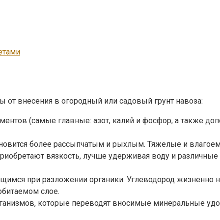
етами
 от внесения в огородный или садовый грунт навоза:
тов (самые главные: азот, калий и фосфор, а также допол
тановится более рассыпчатым и рыхлым. Тяжелые и влаго
, приобретают вязкость, лучше удерживая воду и различны
имся при разложении органики. Углеводород жизненно не
обитаемом слое.
ганизмов, которые переводят вносимые минеральные удо