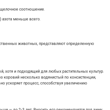
-щелочное соотношение.
) азота меньше всего.
яйственных животных, представляют определенную
й, хотя и подходящий для любых растительных культур.
оз коровий несколько водянистый по консистенции,
но ускоряет процесс, способствуя увеличению
ьше — до 2-3 лет. Вносить его рекомендуется под зиму,