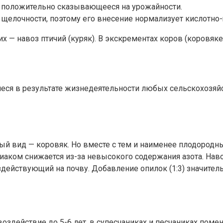
ь положительно сказывающееся на урожайности.
щелочности, поэтому его внесение нормализует кислотно
— навоз птичий (куряк). В экскрементах коров (коровяке
ющиеся в результате жизнедеятельности любых сельскохоз
й вид — коровяк. Но вместе с тем и наименее плодородны
иаком снижается из-за невысокого содержания азота. Нав
ействующий на почву. Добавление опилок (1:3) значитель
оздействие до 5-6 лет, в супесчаниках и песчаниках помен