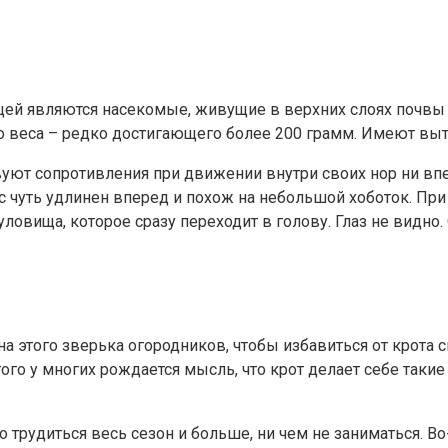
щей являются насекомые, живущие в верхних слоях почвы 
 веса – редко достигающего более 200 грамм. Имеют вытян
твуют сопротивления при движении внутри своих нор ни в
 чуть удлинен вперед и похож на небольшой хоботок. При э
 туловища, которое сразу переходит в голову. Глаз не вид
а этого зверька огородников, чтобы избавиться от крота с
го у многих рождается мысль, что крот делает себе такие
о трудиться весь сезон и больше, ни чем не заниматься. 