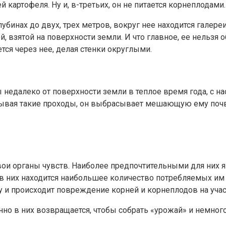
 картофеля. Ну и, в-третьих, он не питается корнеплодами.
убинах до двух, трех метров, вокруг нее находится галер
, взятой на поверхности земли. И что главное, ее нельзя 
ется через нее, делая стенки округлыми.
недалеко от поверхности земли в теплое время года, с на
апывая такие проходы, он выбрасывает мешающую ему поч
вои органы чувств. Наиболее предпочтительными для них 
в них находится наибольшее количество потребляемых им 
му и происходит повреждение корней и корнеплодов на учас
но в них возвращается, чтобы собрать «урожай» и немног