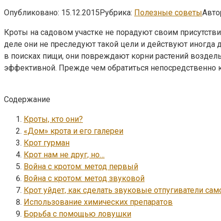
Опубликовано:
15.12.2015
Рубрика:
Полезные советы
Авто
Кроты на садовом участке не порадуют своим присутстви
деле они не преследуют такой цели и действуют иногда 
в поисках пищи, они повреждают корни растений возделы
эффективной. Прежде чем обратиться непосредственно к 
Содержание
Кроты, кто они?
«Дом» крота и его галереи
Крот гурман
Крот нам не друг, но…
Война с кротом: метод первый
Война с кротом: метод звуковой
Крот уйдет, как сделать звуковые отпугиватели сам
Использование химических препаратов
Борьба с помощью ловушки