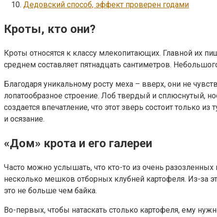
Дедовский способ, эффект проверен годами
Кроты, кто они?
Кроты относятся к классу млекопитающих. Главной их пи
среднем составляет пятнадцать сантиметров. Небольшого
Благодаря уникальному росту меха – вверх, они не чувс
лопатообразное строение. Лоб твердый и сплюснутый, нос
создается впечатление, что этот зверь состоит только из
и осязание.
«Дом» крота и его галереи
Часто можно услышать, что кто-то из очень разозленных н
несколько мешков отборных клубней картофеля. Из-за это
это не больше чем байка.
Во-первых, чтобы натаскать столько картофеля, ему нужн