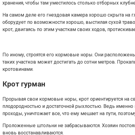
хранения, чтобы там уместилось столько отборных клубней
На самом деле его гнездовая камера хорошо скрыта на гл
оборудует по возможности хорошо, выстилая сухой травой
крот, двигаясь по этим участкам своих ходов, протискива
По иному, строятся его кормовые норы. Они расположены 
таких участков может достигать до сотни метров. Прок
кротовинами.
Крот гурман
Прорывая свои кормовые норы, крот ориентируется на с
плодородностью и достаточной рыхлостью. Ведь именно 
проходы, уничтожает все, что ему мешает на пути, поэто
Проложенные штольни не забрасываются. Хозяин постоян
вновь восстанавливаются.