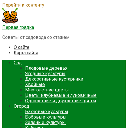
Перейти к контенту
Первая грядка
Советы от садовода со стажем
О сайте
Карта сайта
Сад
Плодовые деревья
Ягодные культуры
Декоративные кустарники
Хвойные
Многолетние цветы
Цветы клубневые и луковичные
Однолетние и двухлетние цветы
Огород
Бахчевые культуры
Бобовые культуры
Зеленые культуры
Кабачки