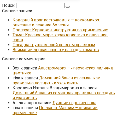
Поиск:
Свежие записи
Коварный враг косточковых — коккомикоз:
описание и лечение болезни
Препарат Корневин: инструкция по применению
Томат Красное море: характеристика и описание
сорта
Посадка груши весной по всем правилам
Внимание: черная ножка у рассады томатов
Свежие комментарии
Зоя
к записи
Альстромерия – «перуанская лилия» в
цветнике
irina
к записи
Домашний банан из семян: как
правильно посадить и ухаживать
Королева Наталья Владимировна
к записи
Домашний банан из семян: как правильно посадить
и ухаживать
Александр
к записи
Лучшие сорта чеснока
irina
к записи
Препарат Максим – описание,
применение