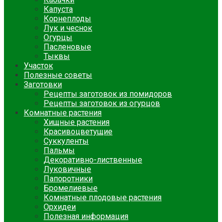
Капуста
Корнеплоды
Лук и чеснок
Огурцы
Пасленовые
Тыквы
Участок
Полезные советы
Заготовки
Рецепты заготовок из помидоров
Рецепты заготовок из огурцов
Комнатные растения
Хищные растения
Красивоцветущие
Суккуленты
Пальмы
Декоративно-лиственные
Луковичные
Папоротники
Бромелиевые
Комнатные плодовые растения
Орхидеи
Полезная информация