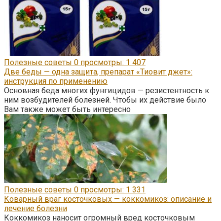
Полезные советы
0
просмотры: 1 407
Две беды — одна защита, препарат «Тиовит джет»:
инструкция по применению
Основная беда многих фунгицидов — резистентность к
ним возбудителей болезней. Чтобы их действие было
Вам также может быть интересно
Полезные советы
0
просмотры: 1 331
Коварный враг косточковых — коккомикоз: описание и
лечение болезни
Коккомикоз наносит огромный вред косточковым