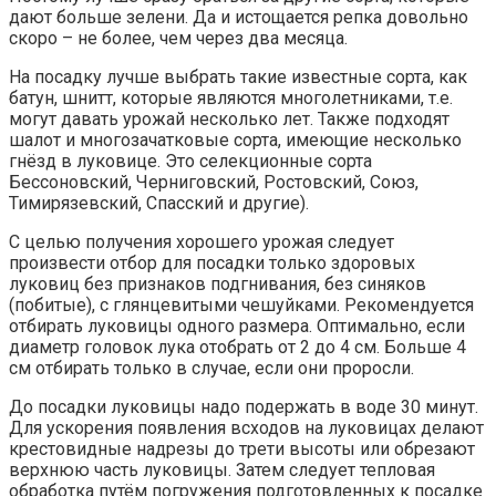
дают больше зелени. Да и истощается репка довольно
скоро – не более, чем через два месяца.
На посадку лучше выбрать такие известные сорта, как
батун, шнитт, которые являются многолетниками, т.е.
могут давать урожай несколько лет. Также подходят
шалот и многозачатковые сорта, имеющие несколько
гнёзд в луковице. Это селекционные сорта
Бессоновский, Черниговский, Ростовский, Союз,
Тимирязевский, Спасский и другие).
С целью получения хорошего урожая следует
произвести отбор для посадки только здоровых
луковиц без признаков подгнивания, без синяков
(побитые), с глянцевитыми чешуйками. Рекомендуется
отбирать луковицы одного размера. Оптимально, если
диаметр головок лука отобрать от 2 до 4 см. Больше 4
см отбирать только в случае, если они проросли.
До посадки луковицы надо подержать в воде 30 минут.
Для ускорения появления всходов на луковицах делают
крестовидные надрезы до трети высоты или обрезают
верхнюю часть луковицы. Затем следует тепловая
обработка путём погружения подготовленных к посадке