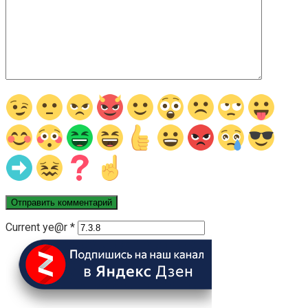
Current ye@r
*