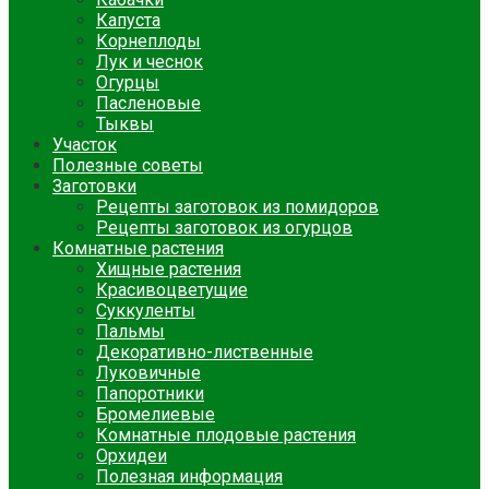
Капуста
Корнеплоды
Лук и чеснок
Огурцы
Пасленовые
Тыквы
Участок
Полезные советы
Заготовки
Рецепты заготовок из помидоров
Рецепты заготовок из огурцов
Комнатные растения
Хищные растения
Красивоцветущие
Суккуленты
Пальмы
Декоративно-лиственные
Луковичные
Папоротники
Бромелиевые
Комнатные плодовые растения
Орхидеи
Полезная информация