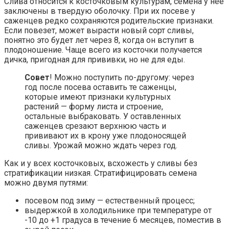
Слива относится к косточковым культурам, семена у нее
заключены в твердую оболочку. При их посеве у
саженцев редко сохраняются родительские признаки.
Если повезет, может вырасти новый сорт сливы,
понятно это будет лет через 8, когда он вступит в
плодоношение. Чаще всего из косточки получается
дичка, пригодная для прививки, но не для еды.
Совет
! Можно поступить по-другому: через
год после посева оставить те саженцы,
которые имеют признаки культурных
растений — форму листа и строение,
остальные выбраковать. У оставленных
саженцев срезают верхнюю часть и
прививают их в крону уже плодоносящей
сливы. Урожай можно ждать через год.
Как и у всех косточковых, всхожесть у сливы без
стратификации низкая. Стратифицировать семена
можно двумя путями:
посевом под зиму — естественный процесс;
выдержкой в холодильнике при температуре от
-10 до +1 градуса в течение 6 месяцев, поместив в