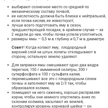
выбирают солнечное место со средней по
механическому составу почвой;
ее кислотность должна быть близка к нейтральной,
если почва кислая, ее известкуют;
лучше всего подготовить яму в сезон,
предшествующей посадке, в крайнем случае — за
2 недели до нее, чтобы почва успела уплотниться;
размеры ямы — 0,5 м в глубину и 0,7 м в диаметре.
Совет
! Когда копают яму, плодородный
верхний слой на штык лопаты откладывают в
сторону, остальную землю удаляют.
Для заправки ямы смешивают одно-два ведра
перегноя, 150 г аммиачной селитры, 300 г
суперфосфата и 100 г сульфата калия;
перемешивают все это с плодородным слоем
почвы и заполняют яму на 2/3 так, чтобы
образовался холмик;
помещают на него саженец, хорошо расправляя
корни, чтобы они немного опустились вниз по
склонам холмика; засыпают их землей,
контролируя уровень корневой шейки — он