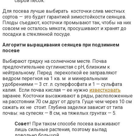
сырой песок.
Для посева лучше выбирать косточки слив местных
сортов — это будет гарантией зимостойкости сеянцев.
Плоды съедают, косточки промывают так, чтобы на них
совсем не осталось мякоти, просушивают и хранят до
посадки в стеклянной посуде.
Алгоритм выращивания сеянцев при подзимнем
посеве
Выбирают грядку на солнечном месте. Почва
предпочтительнее суглинистая с pН, близким к
нейтральному. Перед перекопкой ее заправляют
ведром перегноя на 1 кв. м и минеральными
удобрениями — 3 ст. л. суперфосфата и 1 — сульфата
калия. Если почва кислая — ее нужно
известковать
заранее. Косточки высаживают в ряды, расположенные
на расстоянии 70 см друг от друга. Гуще чем через 10 см
сажать их не стоит. Глубина заделки зависит от типа
почвы: на супесях — 8 см, на тяжелых грунтах — 5.
Совет
! При таком способе посева выживают
лишь сильные растения, поэтому выпад
довольно большой.