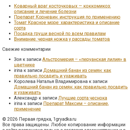
Коварный враг косточковых — коккомикоз:
описание и лечение болезни
Препарат Корневин: инструкция по применению
Томат Красное море: характеристика и описание
сорта
Посадка груши весной по всем правилам
Внимание: черная ножка у рассады томатов
Свежие комментарии
Зоя
к записи
Альстромерия – «перуанская лилия» в
цветнике
irina
к записи
Домашний банан из семян: как
правильно посадить и ухаживать
Королева Наталья Владимировна
к записи
Домашний банан из семян: как правильно посадить
и ухаживать
Александр
к записи
Лучшие сорта чеснока
irina
к записи
Препарат Максим – описание,
применение
© 2026 Первая грядка, 1gryadka.ru
Все права защищены. Любое копирование информации