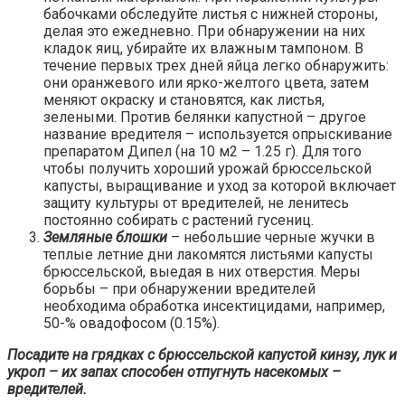
бабочками обследуйте листья с нижней стороны,
делая это ежедневно. При обнаружении на них
кладок яиц, убирайте их влажным тампоном. В
течение первых трех дней яйца легко обнаружить:
они оранжевого или ярко-желтого цвета, затем
меняют окраску и становятся, как листья,
зелеными. Против белянки капустной – другое
название вредителя – используется опрыскивание
препаратом Дипел (на 10 м2 – 1.25 г). Для того
чтобы получить хороший урожай брюссельской
капусты, выращивание и уход за которой включает
защиту культуры от вредителей, не ленитесь
постоянно собирать с растений гусениц.
Земляные блошки
– небольшие черные жучки в
теплые летние дни лакомятся листьями капусты
брюссельской, выедая в них отверстия. Меры
борьбы – при обнаружении вредителей
необходима обработка инсектицидами, например,
50-% овадофосом (0.15%).
Посадите на грядках с брюссельской капустой кинзу, лук и
укроп – их запах способен отпугнуть насекомых –
вредителей.