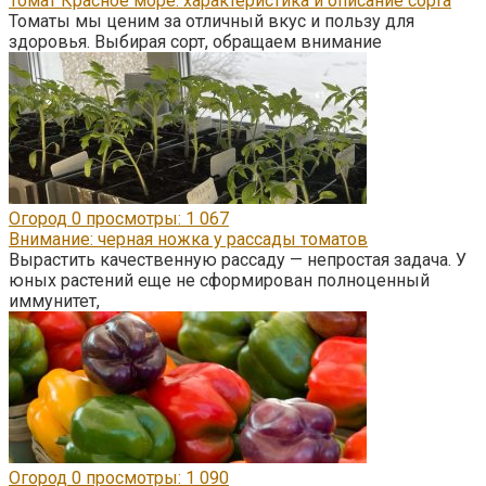
Томат Красное море: характеристика и описание сорта
Томаты мы ценим за отличный вкус и пользу для
здоровья. Выбирая сорт, обращаем внимание
Огород
0
просмотры: 1 067
Внимание: черная ножка у рассады томатов
Вырастить качественную рассаду — непростая задача. У
юных растений еще не сформирован полноценный
иммунитет,
Огород
0
просмотры: 1 090