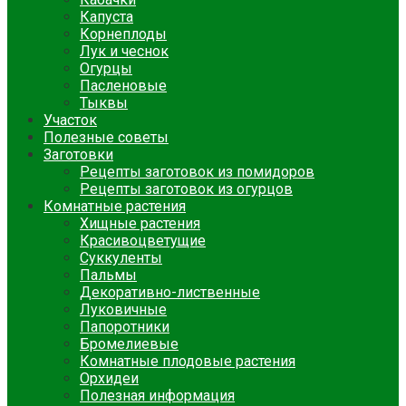
Капуста
Корнеплоды
Лук и чеснок
Огурцы
Пасленовые
Тыквы
Участок
Полезные советы
Заготовки
Рецепты заготовок из помидоров
Рецепты заготовок из огурцов
Комнатные растения
Хищные растения
Красивоцветущие
Суккуленты
Пальмы
Декоративно-лиственные
Луковичные
Папоротники
Бромелиевые
Комнатные плодовые растения
Орхидеи
Полезная информация