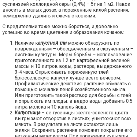
суспензией коллоидной серы (0,4%) – 5г на 1 м2. Навоз
вносить в малых дозах, а пораженные килой растения,
немедленно удалить и сжечь с корнями.
С вредителями тоже можно бороться, и довольно
успешно во время цветения и образования кочанов:
Наличие к
апустной тли
можно обнаружить по
поврежденным – обесцвеченным и скрученным –
листьям культуры. Меры борьбы – использование
приготовленного из 1.2 кг. картофельной зеленой
массы и 10 литров воды, раствора, выдержанного
3-4 часа. Опрыскивать пораженную тлей
брюссельскую капусту лучше всего вечером.
Профилактические действия: растение обмазать с
помощью мочалки пеной хозяйственного мыла.
Или приготовить такой раствор для борьбы с тлей
и опрыскать им плоды: в ведро воды добавить 0.5
литра молока и 10 капель йода.
Капустница
– ее гусеницы желто-зеленого цвета
выгрызают отверстия в листьях, уничтожают всю
мякоть. В результате на листе остаются лишь
жилки. Сохранить растение поможет покрытие его
нетканым материалом. При поражении культуры