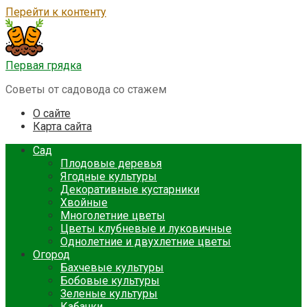
Перейти к контенту
Первая грядка
Советы от садовода со стажем
О сайте
Карта сайта
Сад
Плодовые деревья
Ягодные культуры
Декоративные кустарники
Хвойные
Многолетние цветы
Цветы клубневые и луковичные
Однолетние и двухлетние цветы
Огород
Бахчевые культуры
Бобовые культуры
Зеленые культуры
Кабачки