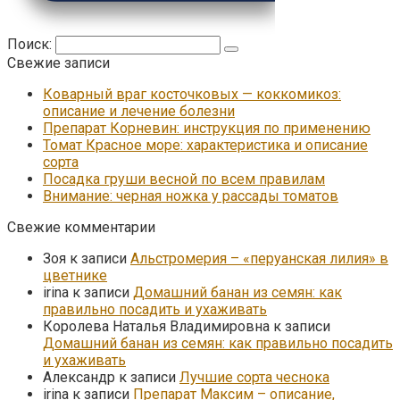
Поиск:
Свежие записи
Коварный враг косточковых — коккомикоз:
описание и лечение болезни
Препарат Корневин: инструкция по применению
Томат Красное море: характеристика и описание
сорта
Посадка груши весной по всем правилам
Внимание: черная ножка у рассады томатов
Свежие комментарии
Зоя
к записи
Альстромерия – «перуанская лилия» в
цветнике
irina
к записи
Домашний банан из семян: как
правильно посадить и ухаживать
Королева Наталья Владимировна
к записи
Домашний банан из семян: как правильно посадить
и ухаживать
Александр
к записи
Лучшие сорта чеснока
irina
к записи
Препарат Максим – описание,