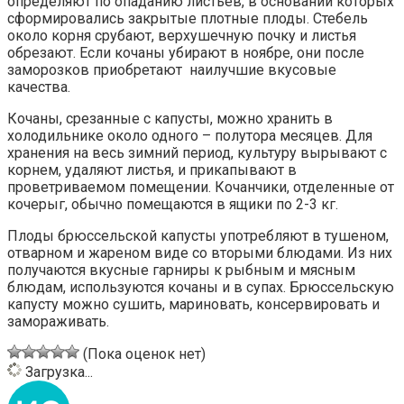
определяют по опаданию листьев, в основании которых
сформировались закрытые плотные плоды. Стебель
около корня срубают, верхушечную почку и листья
обрезают. Если кочаны убирают в ноябре, они после
заморозков приобретают наилучшие вкусовые
качества.
Кочаны, срезанные с капусты, можно хранить в
холодильнике около одного – полутора месяцев. Для
хранения на весь зимний период, культуру вырывают с
корнем, удаляют листья, и прикапывают в
проветриваемом помещении. Кочанчики, отделенные от
кочерыг, обычно помещаются в ящики по 2-3 кг.
Плоды брюссельской капусты употребляют в тушеном,
отварном и жареном виде со вторыми блюдами. Из них
получаются вкусные гарниры к рыбным и мясным
блюдам, используются кочаны и в супах. Брюссельскую
капусту можно сушить, мариновать, консервировать и
замораживать.
(Пока оценок нет)
Загрузка...