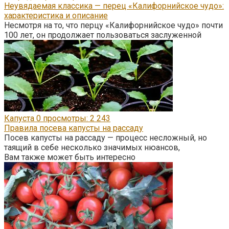
Неувядаемая классика — перец «Калифорнийское чудо»:
характеристика и описание
Несмотря на то, что перцу «Калифорнийское чудо» почти
100 лет, он продолжает пользоваться заслуженной
Капуста
0
просмотры: 2 243
Правила посева капусты на рассаду
Посев капусты на рассаду — процесс несложный, но
таящий в себе несколько значимых нюансов,
Вам также может быть интересно