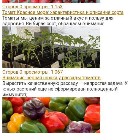
Огород
0
просмотры: 1 153
Томат Красное море: характеристика и описание сорта
Томаты мы ценим за отличный вкус и пользу для
здоровья. Выбирая сорт, обращаем внимание
Огород
0
просмотры: 1 067
Внимание: черная ножка у рассады томатов
Вырастить качественную рассаду — непростая задача. У
юных растений еще не сформирован полноценный
иммунитет,