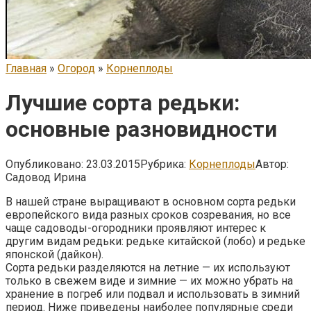
Главная
»
Огород
»
Корнеплоды
Лучшие сорта редьки:
основные разновидности
Опубликовано:
23.03.2015
Рубрика:
Корнеплоды
Автор:
Садовод Ирина
В нашей стране выращивают в основном сорта редьки
европейского вида разных сроков созревания, но все
чаще садоводы-огородники проявляют интерес к
другим видам редьки: редьке китайской (лобо) и редьке
японской (дайкон).
Сорта редьки разделяются на летние — их используют
только в свежем виде и зимние — их можно убрать на
хранение в погреб или подвал и использовать в зимний
период. Ниже приведены наиболее популярные среди