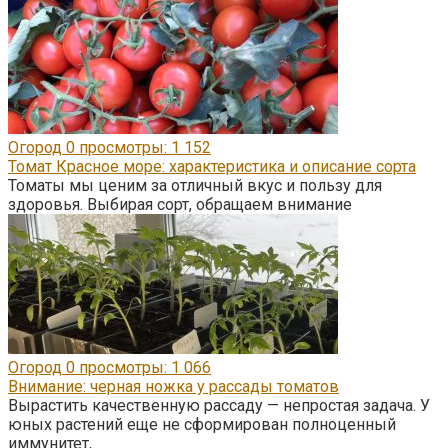
Огород
0
просмотры: 1 152
Томат Красное море: характеристика и описание сорта
Томаты мы ценим за отличный вкус и пользу для
здоровья. Выбирая сорт, обращаем внимание
Огород
0
просмотры: 1 066
Внимание: черная ножка у рассады томатов
Вырастить качественную рассаду — непростая задача. У
юных растений еще не сформирован полноценный
иммунитет,