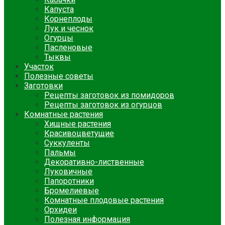
Капуста
Корнеплоды
Лук и чеснок
Огурцы
Пасленовые
Тыквы
Участок
Полезные советы
Заготовки
Рецепты заготовок из помидоров
Рецепты заготовок из огурцов
Комнатные растения
Хищные растения
Красивоцветущие
Суккуленты
Пальмы
Декоративно-лиственные
Луковичные
Папоротники
Бромелиевые
Комнатные плодовые растения
Орхидеи
Полезная информация