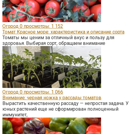
Огород
0
просмотры: 1 152
Томат Красное море: характеристика и описание сорта
Томаты мы ценим за отличный вкус и пользу для
здоровья. Выбирая сорт, обращаем внимание
Огород
0
просмотры: 1 066
Внимание: черная ножка у рассады томатов
Вырастить качественную рассаду — непростая задача. У
юных растений еще не сформирован полноценный
иммунитет,