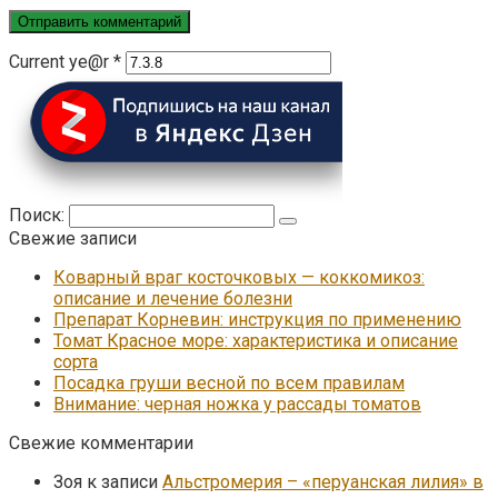
Current ye@r
*
Поиск:
Свежие записи
Коварный враг косточковых — коккомикоз:
описание и лечение болезни
Препарат Корневин: инструкция по применению
Томат Красное море: характеристика и описание
сорта
Посадка груши весной по всем правилам
Внимание: черная ножка у рассады томатов
Свежие комментарии
Зоя
к записи
Альстромерия – «перуанская лилия» в