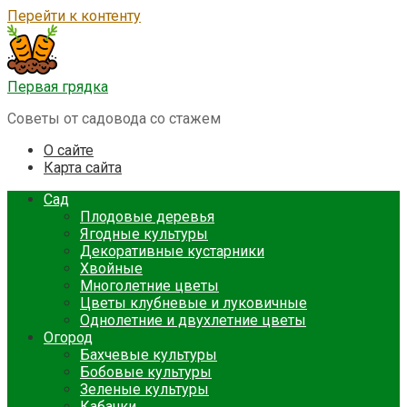
Перейти к контенту
Первая грядка
Советы от садовода со стажем
О сайте
Карта сайта
Сад
Плодовые деревья
Ягодные культуры
Декоративные кустарники
Хвойные
Многолетние цветы
Цветы клубневые и луковичные
Однолетние и двухлетние цветы
Огород
Бахчевые культуры
Бобовые культуры
Зеленые культуры
Кабачки