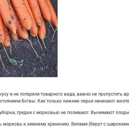
у и не потеряли товарного вида, важно не пропустить вр
стоянием ботвы. Как только нижние перья начинают желтет
борки, грядки с морковью не поливают. Вынимают плоды, к
ть морковь к зимнему хранению. Вилами (берут с широкими