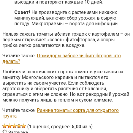
высадки и повторяют каждые 10 дней.
Совет
! Не производите с растениями никаких
манипуляций, включая сбор урожая, в сырую
погоду. Микротравмы – ворота для инфекции.
Нельзя сажать томаты вблизи грядок с картофелем – он
первым открывает «сезон» фитофтороза, а споры
грибка легко разлетаются в воздухе.
Читайте также:
Помидоры заболели фитофторой: что
делать?
Любители экзотических сортов томатов уже взяли на
заметку Монгольского карлика и пытаются его
вырастить на своем участке. Если соблюдать
агротехнику и оберегать растения от болезней,
справиться с этим не сложно. Но вот рекордный урожай
можно получить лишь в теплом и сухом климате.
Читайте также:
Ранние томаты: сорта для открытого
грунта
(
1
оценок, среднее:
5,00
из 5)
Загрузка...