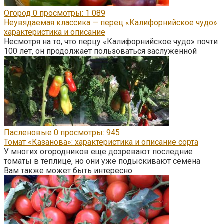
Огород
0
просмотры: 1 089
Неувядаемая классика — перец «Калифорнийское чудо»:
характеристика и описание
Несмотря на то, что перцу «Калифорнийское чудо» почти
100 лет, он продолжает пользоваться заслуженной
Пасленовые
0
просмотры: 945
Томат «Казанова»: характеристика и описание сорта
У многих огородников еще дозревают последние
томаты в теплице, но они уже подыскивают семена
Вам также может быть интересно