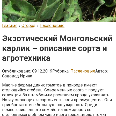
Главная
»
Огород
»
Пасленовые
Экзотический Монгольский
карлик – описание сорта и
агротехника
Опубликовано:
09.12.2019
Рубрика:
Пасленовые
Автор:
Садовод Ирина
Многие формы диких томатов в природе имеют
стелющийся стебель. Современные сорта – продукт
селекции. За штамбовым растением проще ухаживать.
Но и у стелющихся сортов есть свои преимущества. Они
приобретают все большую популярность. Среди
немногочисленного семейства помидоров со
стелющимся стеблем чаще всего выращивают томат