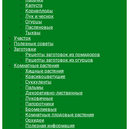
Капуста
Корнеплоды
Лук и чеснок
Огурцы
Пасленовые
Тыквы
Участок
Полезные советы
Заготовки
Рецепты заготовок из помидоров
Рецепты заготовок из огурцов
Комнатные растения
Хищные растения
Красивоцветущие
Суккуленты
Пальмы
Декоративно-лиственные
Луковичные
Папоротники
Бромелиевые
Комнатные плодовые растения
Орхидеи
Полезная информация