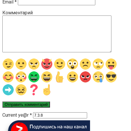
Email
*
Комментарий
Current ye@r
*