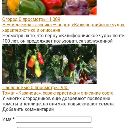
Огород
0
просмотры: 1 089
Неувядаемая классика — перец «Калифорнийское чудо»:
характеристика и описание
Несмотря на то, что перцу «Калифорнийское чудо» почти
100 лет, он продолжает пользоваться заслуженной
Пасленовые
0
просмотры: 945
Томат «Казанова»: характеристика и описание сорта
У многих огородников еще дозревают последние
томаты в теплице, но они уже подыскивают семена
Добавить комментарий
Имя
*