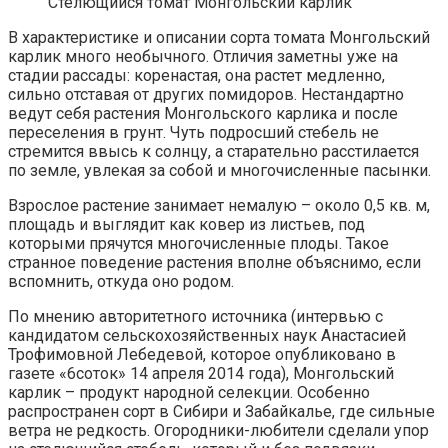
Стелющийся томат Монгольский карлик
В характеристике и описании сорта томата Монгольский
карлик много необычного. Отличия заметны уже на
стадии рассады: коренастая, она растет медленно,
сильно отставая от других помидоров. Нестандартно
ведут себя растения Монгольского карлика и после
переселения в грунт. Чуть подросший стебель не
стремится ввысь к солнцу, а старательно расстилается
по земле, увлекая за собой и многочисленные пасынки.
Взрослое растение занимает немалую – около 0,5 кв. м,
площадь и выглядит как ковер из листьев, под
которыми прячутся многочисленные плоды. Такое
странное поведение растения вполне объяснимо, если
вспомнить, откуда оно родом.
По мнению авторитетного источника (интервью с
кандидатом сельскохозяйственных наук Анастасией
Трофимовной Лебедевой, которое опубликовано в
газете «6соток» 14 апреля 2014 года), Монгольский
карлик – продукт народной селекции. Особенно
распространен сорт в Сибири и Забайкалье, где сильные
ветра не редкость. Огородники-любители сделали упор