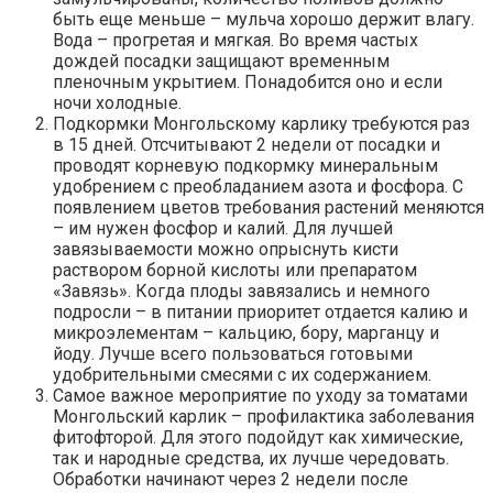
быть еще меньше – мульча хорошо держит влагу.
Вода – прогретая и мягкая. Во время частых
дождей посадки защищают временным
пленочным укрытием. Понадобится оно и если
ночи холодные.
Подкормки Монгольскому карлику требуются раз
в 15 дней. Отсчитывают 2 недели от посадки и
проводят корневую подкормку минеральным
удобрением с преобладанием азота и фосфора. С
появлением цветов требования растений меняются
– им нужен фосфор и калий. Для лучшей
завязываемости можно опрыснуть кисти
раствором борной кислоты или препаратом
«Завязь». Когда плоды завязались и немного
подросли – в питании приоритет отдается калию и
микроэлементам – кальцию, бору, марганцу и
йоду. Лучше всего пользоваться готовыми
удобрительными смесями с их содержанием.
Самое важное мероприятие по уходу за томатами
Монгольский карлик – профилактика заболевания
фитофторой. Для этого подойдут как химические,
так и народные средства, их лучше чередовать.
Обработки начинают через 2 недели после