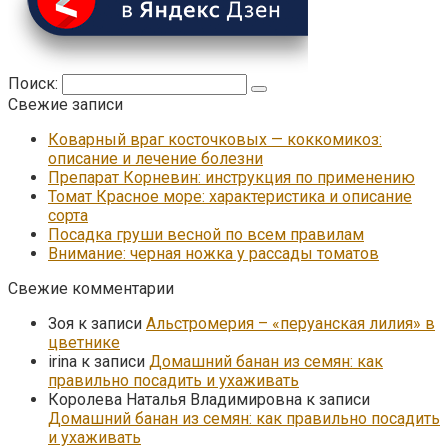
Поиск:
Свежие записи
Коварный враг косточковых — коккомикоз:
описание и лечение болезни
Препарат Корневин: инструкция по применению
Томат Красное море: характеристика и описание
сорта
Посадка груши весной по всем правилам
Внимание: черная ножка у рассады томатов
Свежие комментарии
Зоя
к записи
Альстромерия – «перуанская лилия» в
цветнике
irina
к записи
Домашний банан из семян: как
правильно посадить и ухаживать
Королева Наталья Владимировна
к записи
Домашний банан из семян: как правильно посадить
и ухаживать