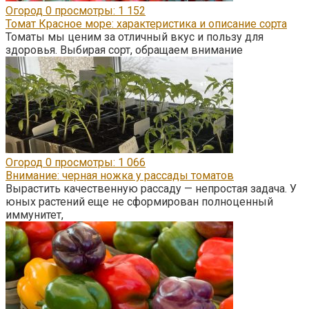
Огород
0
просмотры: 1 152
Томат Красное море: характеристика и описание сорта
Томаты мы ценим за отличный вкус и пользу для
здоровья. Выбирая сорт, обращаем внимание
Огород
0
просмотры: 1 066
Внимание: черная ножка у рассады томатов
Вырастить качественную рассаду — непростая задача. У
юных растений еще не сформирован полноценный
иммунитет,