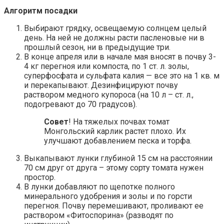
Алгоритм посадки
Выбирают грядку, освещаемую солнцем целый
день. На ней не должны расти пасленовые ни в
прошлый сезон, ни в предыдущие три.
В конце апреля или в начале мая вносят в почву 3-
4 кг перегноя или компоста, по 1 ст. л. золы,
суперфосфата и сульфата калия — все это на 1 кв. м
и перекапывают. Дезинфицируют почву
раствором медного купороса (на 10 л – ст. л.,
подогревают до 70 градусов).
Совет
! На тяжелых почвах томат
Монгольский карлик растет плохо. Их
улучшают добавлением песка и торфа.
Выкапывают лунки глубиной 15 см на расстоянии
70 см друг от друга – этому сорту томата нужен
простор.
В лунки добавляют по щепотке полного
минерального удобрения и золы и по горсти
перегноя. Почву перемешивают, проливают ее
раствором «Фитоспорина» (разводят по