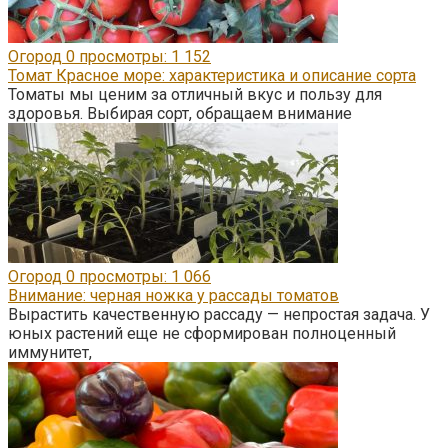
Огород
0
просмотры: 1 152
Томат Красное море: характеристика и описание сорта
Томаты мы ценим за отличный вкус и пользу для
здоровья. Выбирая сорт, обращаем внимание
Огород
0
просмотры: 1 066
Внимание: черная ножка у рассады томатов
Вырастить качественную рассаду — непростая задача. У
юных растений еще не сформирован полноценный
иммунитет,