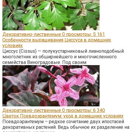
Декоративно-лиственные
0
просмотры: 5 161
Особенности выращивания Циссуса в домашних
условиях
Циссус (Cissus) — полукустарниковый лианоподобный
многолетник из обширнейшего и многочисленного
семейства Виноградовые. Под своим
Декоративно-лиственные
0
просмотры: 6 340
Цветок Псевдоэрантемум: уход в домашних условиях
Псевдоэрантемум – редкое сочетание двух ипостасей
декоративных растений. Ведь обычное их разделение на