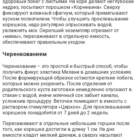
здоровый побег с листьями. На коре делают неглубокий
надрез, посыпают порошком «Корневина». Сверху
фиксируют влажный сфагнум, который приматывают
куском полиэтилена. Чтобы улучшить проклевывание
корешков, надо регулярно опрыскивать водой,
увлажнять мох. Окрепший экземпляр отрезают от
«мамы», пересаживают в отдельную емкость,
обеспечивают правильным уходом.
Черенкованием
Черенкование – это простой и быстрый способ, чтобы
получить фикус эластика Мелани в домашних условиях.
После формирующей обрезки остаются крепкие побеги,
которые можно укоренить. После отделения от
родительского куста заготовки немедленно опускают в
стакан с водой, иначе млечный сок забьет каналы,
усложнив процедуру. Веточки помещают в емкость с
раствором стимулятора «Циркон». Для проклевывания
корешков понадобится от 7 дней до 2 недель.
Пересаживают в отдельные небольшие горшки после
того, как корешки достигли в длину 1 см. На дно
емкости кладут мелкий дренаж, а сверху насыпают