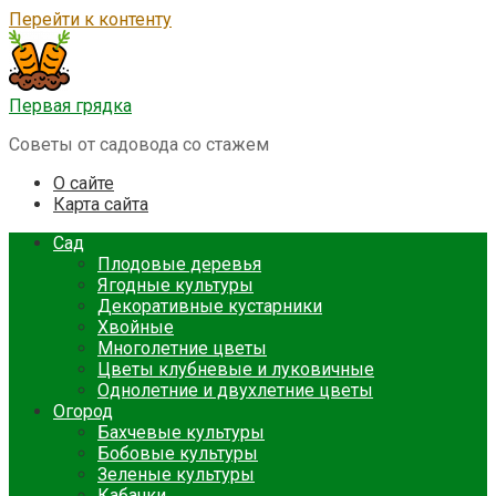
Перейти к контенту
Первая грядка
Советы от садовода со стажем
О сайте
Карта сайта
Сад
Плодовые деревья
Ягодные культуры
Декоративные кустарники
Хвойные
Многолетние цветы
Цветы клубневые и луковичные
Однолетние и двухлетние цветы
Огород
Бахчевые культуры
Бобовые культуры
Зеленые культуры
Кабачки