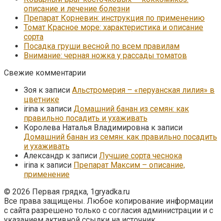
описание и лечение болезни
Препарат Корневин: инструкция по применению
Томат Красное море: характеристика и описание
сорта
Посадка груши весной по всем правилам
Внимание: черная ножка у рассады томатов
Свежие комментарии
Зоя
к записи
Альстромерия – «перуанская лилия» в
цветнике
irina
к записи
Домашний банан из семян: как
правильно посадить и ухаживать
Королева Наталья Владимировна
к записи
Домашний банан из семян: как правильно посадить
и ухаживать
Александр
к записи
Лучшие сорта чеснока
irina
к записи
Препарат Максим – описание,
применение
© 2026 Первая грядка, 1gryadka.ru
Все права защищены. Любое копирование информации
с сайта разрешено только с согласия администрации и с
указанием активной ссылки на источник.