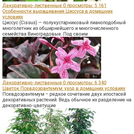
Декоративно-лиственные
0
просмотры: 5 161
Особенности выращивания Циссуса в домашних
условиях
Циссус (Cissus) — полукустарниковый лианоподобный
многолетник из обширнейшего и многочисленного
семейства Виноградовые. Под своим
Декоративно-лиственные
0
просмотры: 6 340
Цветок Псевдоэрантемум: уход в домашних условиях
Псевдоэрантемум – редкое сочетание двух ипостасей
декоративных растений. Ведь обычное их разделение на
декоративно-цветущие