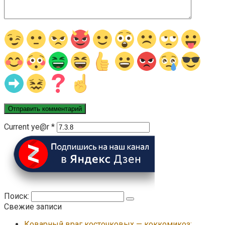
Current ye@r
*
Поиск:
Свежие записи
Коварный враг косточковых — коккомикоз: