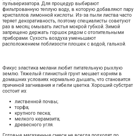
пульверизатора. Для процедур выбирают
фильтрованную теплую воду, в которую добавляют пару
кристаллов лимонной кислоты. Из-за пыли листва часто
теряет декоративность, поэтому специалисты советуют
раз в месяц омывать листья мокрой губкой. Зимой
запрещено держать горшок рядом с отопительными
приборами. Сухость воздуха уменьшают
расположением поблизости плошек с водой, галькой.
Фикус эластика мелани любит питательную рыхлую
землю. Тяжелый глинистый грунт мешает корням в
домашних условиях нормально дышать, что становится
причиной загнивания и гибели цветка. Хороший субстрат
состоит из:
лиственной почвы;
торфа;
крупного песка;
мелкого керамзита;
древесного угля.
Готовые магазинные смеси не всегда подходят по