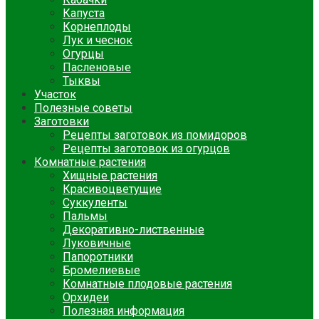
Капуста
Корнеплоды
Лук и чеснок
Огурцы
Пасленовые
Тыквы
Участок
Полезные советы
Заготовки
Рецепты заготовок из помидоров
Рецепты заготовок из огурцов
Комнатные растения
Хищные растения
Красивоцветущие
Суккуленты
Пальмы
Декоративно-лиственные
Луковичные
Папоротники
Бромелиевые
Комнатные плодовые растения
Орхидеи
Полезная информация