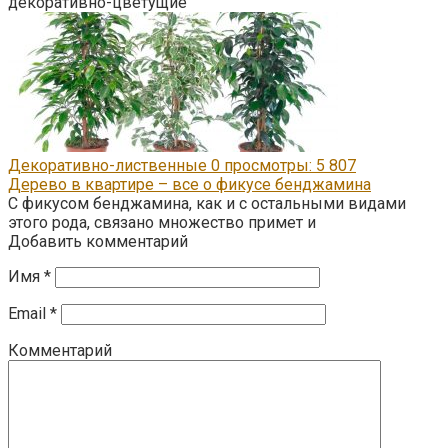
декоративно-цветущие
Декоративно-лиственные
0
просмотры: 5 807
Дерево в квартире – все о фикусе бенджамина
С фикусом бенджамина, как и с остальными видами
этого рода, связано множество примет и
Добавить комментарий
Имя
*
Email
*
Комментарий