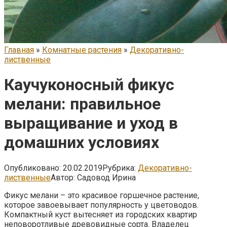
Главная
»
Комнатные растения
»
Декоративно-
лиственные
Каучуконосный фикус
мелани: правильное
выращивание и уход в
домашних условиях
Опубликовано:
20.02.2019
Рубрика:
Декоративно-
лиственные
Автор:
Садовод Ирина
Фикус мелани – это красивое горшечное растение,
которое завоевывает популярность у цветоводов.
Компактный куст вытесняет из городских квартир
неповоротливые древовидные сорта. Владелец