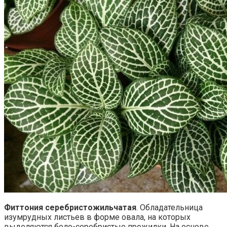
Фиттония серебристожильчатая
. Обладательница
изумрудных листьев в форме овала, на которых
выделяются бело-серебристые прожилки. На основе