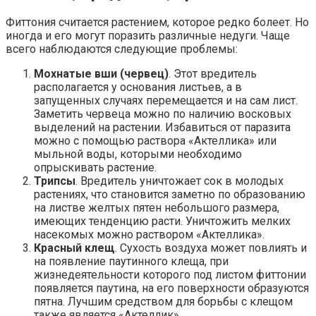
Фиттония считается растением, которое редко болеет. Но
иногда и его могут поразить различные недуги. Чаще
всего наблюдаются следующие проблемы:
Мохнатые вши (червец)
. Этот вредитель
располагается у основания листьев, а в
запущенных случаях перемещается и на сам лист.
Заметить червеца можно по наличию восковых
выделений на растении. Избавиться от паразита
можно с помощью раствора «Актеллика» или
мыльной воды, которыми необходимо
опрыскивать растение.
Трипсы
. Вредитель уничтожает сок в молодых
растениях, что становится заметно по образованию
на листве желтых пятен небольшого размера,
имеющих тенденцию расти. Уничтожить мелких
насекомых можно раствором «Актеллика».
Красный клещ
. Сухость воздуха может повлиять и
на появление паутинного клеща, при
жизнедеятельности которого под листом фиттонии
появляется паутина, на его поверхности образуются
пятна. Лучшим средством для борьбы с клещом
также является «Актеллик».