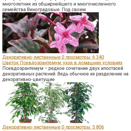
многолетник из обширнейшего и многочисленного
семейства Виноградовые. Под своим
Декоративно-лиственные
0
просмотры: 6 340
Цветок Псевдоэрантемум: уход в домашних условиях
Псевдоэрантемум – редкое сочетание двух ипостасей
декоративных растений. Ведь обычное их разделение на
декоративно-цветущие
Декоративно-лиственные
0
просмотры: 5 806