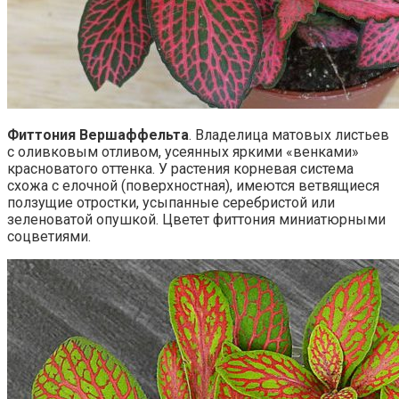
Фиттония Вершаффельта
. Владелица матовых листьев
с оливковым отливом, усеянных яркими «венками»
красноватого оттенка. У растения корневая система
схожа с елочной (поверхностная), имеются ветвящиеся
ползущие отростки, усыпанные серебристой или
зеленоватой опушкой. Цветет фиттония миниатюрными
соцветиями.