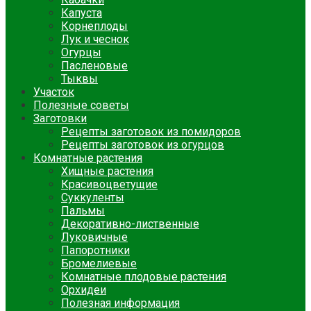
Капуста
Корнеплоды
Лук и чеснок
Огурцы
Пасленовые
Тыквы
Участок
Полезные советы
Заготовки
Рецепты заготовок из помидоров
Рецепты заготовок из огурцов
Комнатные растения
Хищные растения
Красивоцветущие
Суккуленты
Пальмы
Декоративно-лиственные
Луковичные
Папоротники
Бромелиевые
Комнатные плодовые растения
Орхидеи
Полезная информация