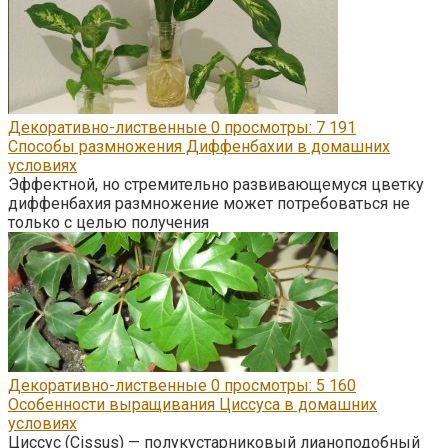
Декоративно-лиственные
0
просмотры: 7 191
Способы размножения Диффенбахии в домашних
условиях
Эффектной, но стремительно развивающемуся цветку
диффенбахия размножение может потребоваться не
только с целью получения
Декоративно-лиственные
0
просмотры: 5 160
Особенности выращивания Циссуса в домашних
условиях
Циссус (Cissus) — полукустарниковый лианоподобный