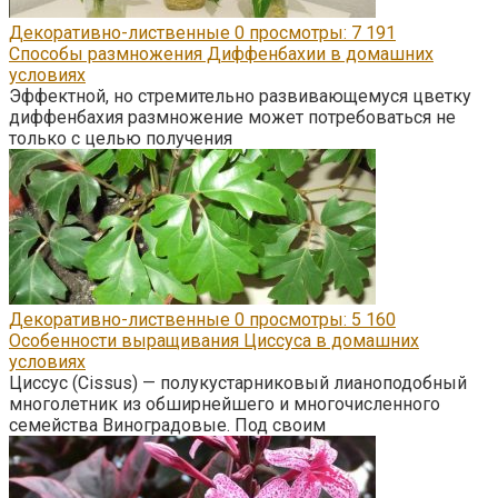
Декоративно-лиственные
0
просмотры: 7 191
Способы размножения Диффенбахии в домашних
условиях
Эффектной, но стремительно развивающемуся цветку
диффенбахия размножение может потребоваться не
только с целью получения
Декоративно-лиственные
0
просмотры: 5 160
Особенности выращивания Циссуса в домашних
условиях
Циссус (Cissus) — полукустарниковый лианоподобный
многолетник из обширнейшего и многочисленного
семейства Виноградовые. Под своим