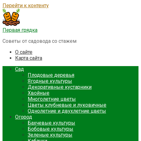
Перейти к контенту
Первая грядка
Советы от садовода со стажем
О сайте
Карта сайта
Сад
Плодовые деревья
Ягодные культуры
Декоративные кустарники
Хвойные
Многолетние цветы
Цветы клубневые и луковичные
Однолетние и двухлетние цветы
Огород
Бахчевые культуры
Бобовые культуры
Зеленые культуры
Кабачки